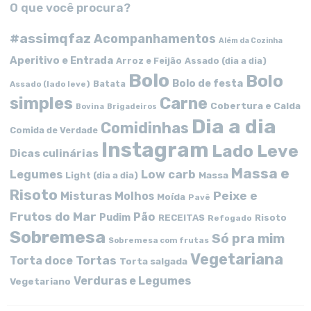
O que você procura?
#assimqfaz
Acompanhamentos
Além da Cozinha
Aperitivo e Entrada
Arroz e Feijão
Assado (dia a dia)
Bolo
Bolo
Bolo de festa
Batata
Assado (lado leve)
simples
Carne
Cobertura e Calda
Bovina
Brigadeiros
Dia a dia
Comidinhas
Comida de Verdade
Instagram
Lado Leve
Dicas culinárias
Massa e
Low carb
Legumes
Massa
Light (dia a dia)
Risoto
Peixe e
Misturas
Molhos
Moída
Pavê
Frutos do Mar
Pão
Pudim
RECEITAS
Risoto
Refogado
Sobremesa
Só pra mim
Sobremesa com frutas
Vegetariana
Tortas
Torta doce
Torta salgada
Verduras e Legumes
Vegetariano