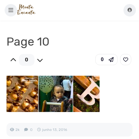
Page 10
0
0
2k
0
junho 13, 2016