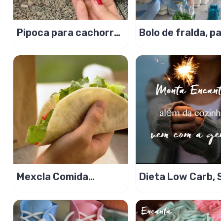
Pipoca para cachorro
Bolo de fralda, p
pode? Pode sim!
chá de bebe!
Mexcla Comida
Dieta Low Carb, 
Mexicana
Cloreto de Magn
PA Lugol e Açúca