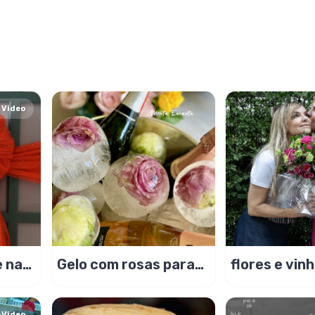
Video
e na
Gelo com rosas para
flores e vin
decorar balde de
floral para
bebidas
presentear!
Video