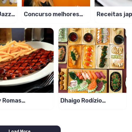
Jazz
Concurso melhores
Receitas ja
quilos do Brasil
com sabor!
y Romas
Dhaigo Rodízio
aurante no Brasil
Japonês
Load More