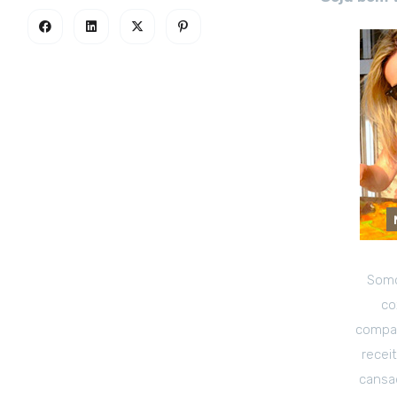
Somo
co
compar
recei
cansad