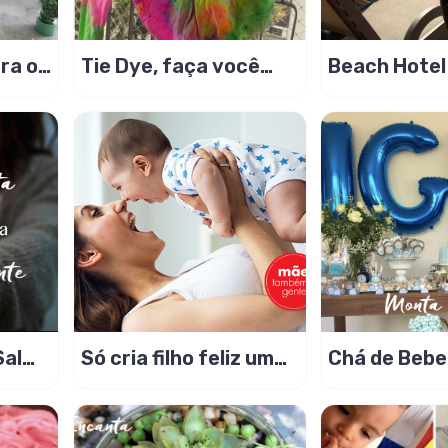
ara o
Tie Dye, faça você
Beach Hote
mesmo!
Sal
Só cria filho feliz uma
Chá de Bebe
ésio
mãe feliz sem dúvida!
Miguel, mont
res