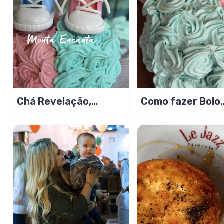
Chá Revelação,
Como fazer Bolo
menino ou menina? É
Revelação Sexo 
divetido!
Bebe