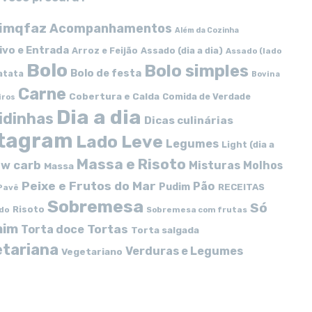
imqfaz
Acompanhamentos
Além da Cozinha
ivo e Entrada
Arroz e Feijão
Assado (dia a dia)
Assado (lado
Bolo
Bolo simples
Bolo de festa
atata
Bovina
Carne
Cobertura e Calda
Comida de Verdade
iros
Dia a dia
idinhas
Dicas culinárias
stagram
Lado Leve
Legumes
Light (dia a
Massa e Risoto
w carb
Misturas
Molhos
Massa
Peixe e Frutos do Mar
Pão
Pudim
RECEITAS
Pavê
Sobremesa
Só
Risoto
do
Sobremesa com frutas
mim
Tortas
Torta doce
Torta salgada
tariana
Verduras e Legumes
Vegetariano