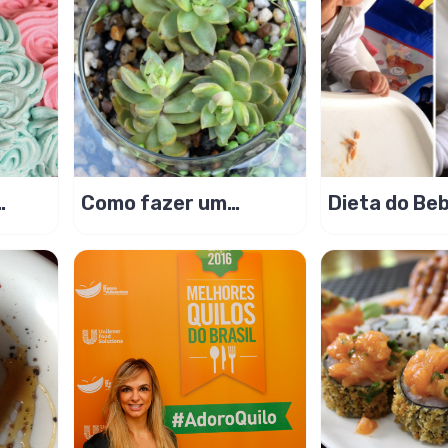
Como fazer um
Dieta do Bebê dicas e
do
terrário de
sugestões!
suculentas