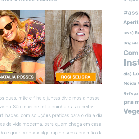
#ass
Aperit
B
leve)
Brigade
Com
In
Lo
dia)
Moída
Refoga
s duas, mãe e filha e juntas dividimos a nossa
pra 
zinha. São mais de mil e quinhentas receitas
Vege
tilhadas, com soluções práticas para o dia a dia,
tas da vida moderna, para quem chega em casa
o e quer preparar algo rápido sem abrir mão da