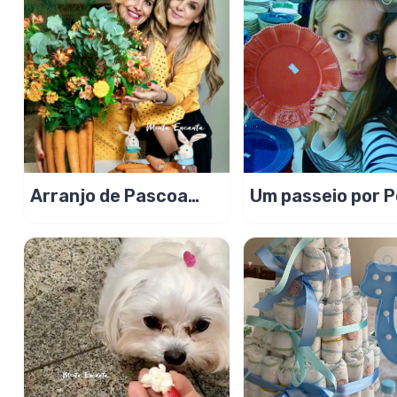
Arranjo de Pascoa
Um passeio por P
floral com cenouras!
Ferreira… a cida
cerâmica!