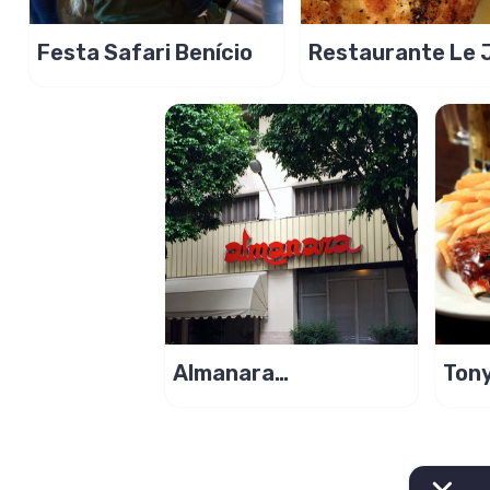
Festa Safari Benício
Restaurante Le 
Brasserie
Almanara
Ton
Restaurante serve
Rest
rodizio árabe!