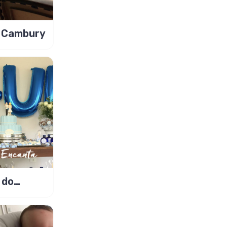
l Cambury
 do
e o seu!