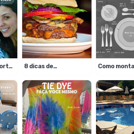
orto
8 dicas de
Como monta
de da
restaurantes em
mesa simple
Miami
formal?
Video