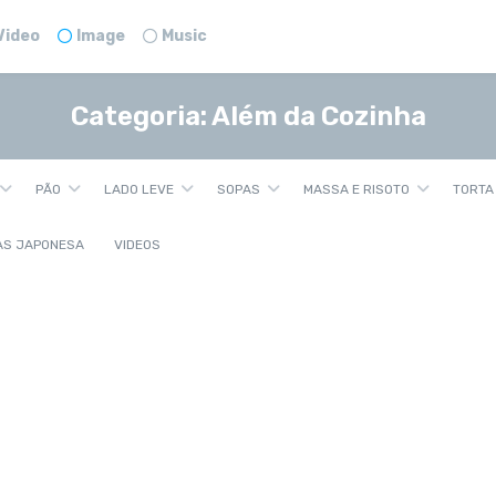
Video
Image
Music
Categoria:
Além da Cozinha
PÃO
LADO LEVE
SOPAS
MASSA E RISOTO
TORTA
AS JAPONESA
VIDEOS