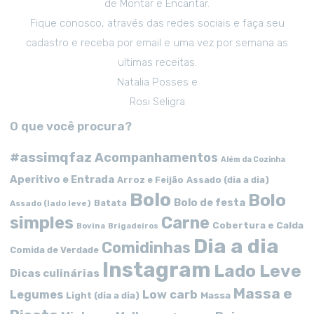
de Montar e Encantar.
Fique conosco, através das redes sociais e faça seu
cadastro e receba por email e uma vez por semana as
ultimas receitas.
Natalia Posses e
Rosi Seligra
O que você procura?
#assimqfaz
Acompanhamentos
Além da Cozinha
Aperitivo e Entrada
Arroz e Feijão
Assado (dia a dia)
Bolo
Bolo
Bolo de festa
Batata
Assado (lado leve)
simples
Carne
Cobertura e Calda
Bovina
Brigadeiros
Dia a dia
Comidinhas
Comida de Verdade
Instagram
Lado Leve
Dicas culinárias
Massa e
Low carb
Legumes
Massa
Light (dia a dia)