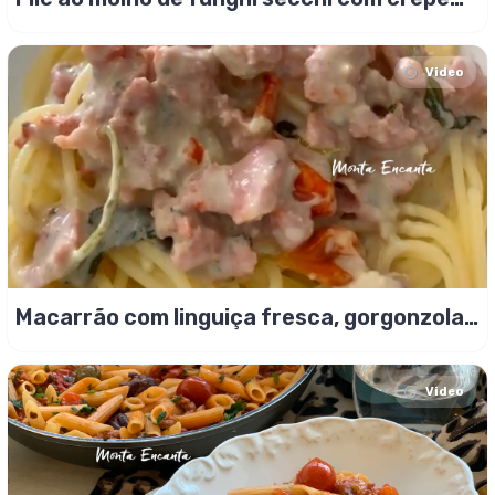
de queijo
Video
Macarrão com linguiça fresca, gorgonzola,
sálvia e limão!
Video