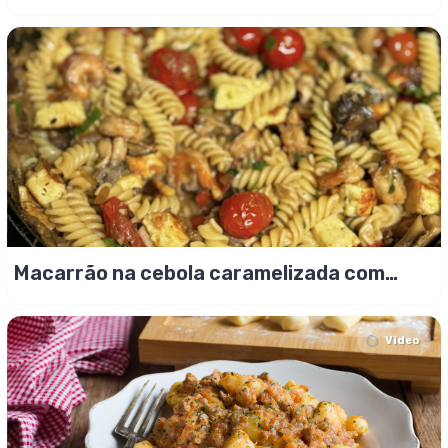
Macarrão na cebola caramelizada com
Shimeji, shitake, camarões e queijo coalho
Video