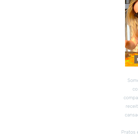
Somo
co
compar
recei
cansad
Pratos 