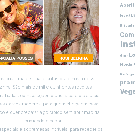
Aperit
B
leve)
Brigade
Com
In
Lo
dia)
Moída
Refoga
s duas, mãe e filha e juntas dividimos a nossa
pra 
zinha. São mais de mil e quinhentas receitas
Vege
tilhadas, com soluções práticas para o dia a dia,
tas da vida moderna, para quem chega em casa
o e quer preparar algo rápido sem abrir mão da
qualidade e sabor.
especiais e sobremesas incríveis, para receber os