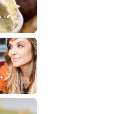
rada!
ie