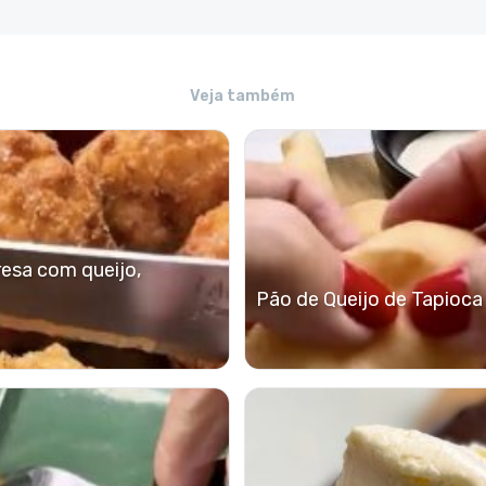
Veja também
resa com queijo,
Pão de Queijo de Tapioca