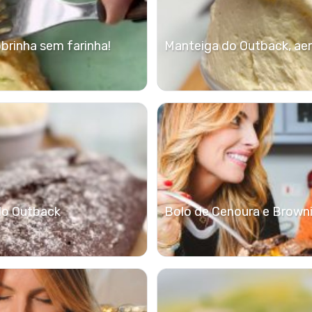
rinha sem farinha!
Manteiga do Outback, ae
do Outback
Bolo de Cenoura e Brown