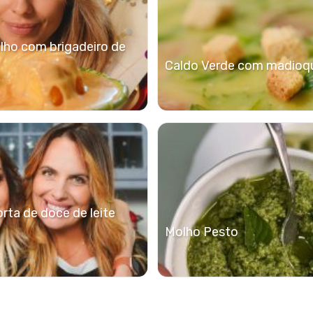
ilho com brigadeiro de
Caldo Verde com madioq
rta de doce de leite
Molho Pesto