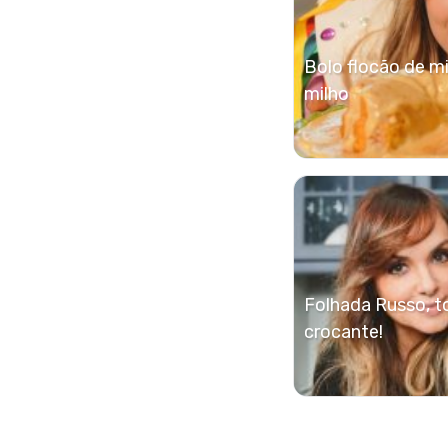
Bolo flocão de m
milho
Folhada Russo, to
crocante!