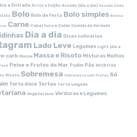
ivo e Entrada
Arroz e Feijão
Assado (dia a dia)
Assado (lado
Bolo
Bolo simples
Bolo de festa
atata
Bovina
Carne
Cobertura e Calda
Comida de Verdade
iros
Dia a dia
idinhas
Dicas culinárias
stagram
Lado Leve
Legumes
Light (dia a
Massa e Risoto
w carb
Misturas
Molhos
Massa
Peixe e Frutos do Mar
Pão
Pudim
RECEITAS
Pavê
Sobremesa
Só
Risoto
do
Sobremesa com frutas
mim
Tortas
Torta doce
Torta salgada
tariana
Verduras e Legumes
Vegetariano