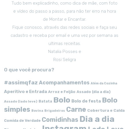
Tudo bem explicadinho, como dica de mãe, com foto
e vídeo do passo a passo, para não ter erro na hora
de Montar e Encantar.
Fique conosco, através das redes sociais e faça seu
cadastro e receba por email e uma vez por semana as
ultimas receitas.
Natalia Posses e
Rosi Seligra
O que você procura?
#assimqfaz
Acompanhamentos
Além da Cozinha
Aperitivo e Entrada
Arroz e Feijão
Assado (dia a dia)
Bolo
Bolo
Bolo de festa
Batata
Assado (lado leve)
simples
Carne
Cobertura e Calda
Bovina
Brigadeiros
Dia a dia
Comidinhas
Comida de Verdade
Instagram