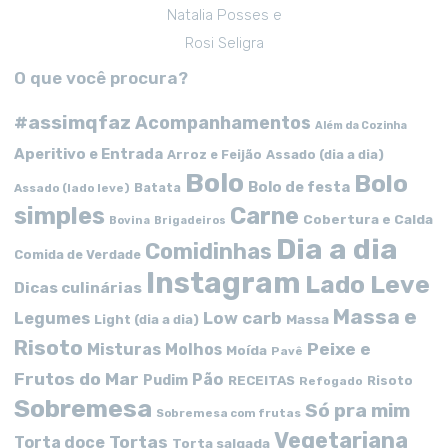
Natalia Posses e
Rosi Seligra
O que você procura?
#assimqfaz
Acompanhamentos
Além da Cozinha
Aperitivo e Entrada
Arroz e Feijão
Assado (dia a dia)
Bolo
Bolo
Bolo de festa
Batata
Assado (lado leve)
simples
Carne
Cobertura e Calda
Bovina
Brigadeiros
Dia a dia
Comidinhas
Comida de Verdade
Instagram
Lado Leve
Dicas culinárias
Massa e
Low carb
Legumes
Massa
Light (dia a dia)
Risoto
Peixe e
Misturas
Molhos
Moída
Pavê
Frutos do Mar
Pão
Pudim
RECEITAS
Risoto
Refogado
Sobremesa
Só pra mim
Sobremesa com frutas
Vegetariana
Tortas
Torta doce
Torta salgada