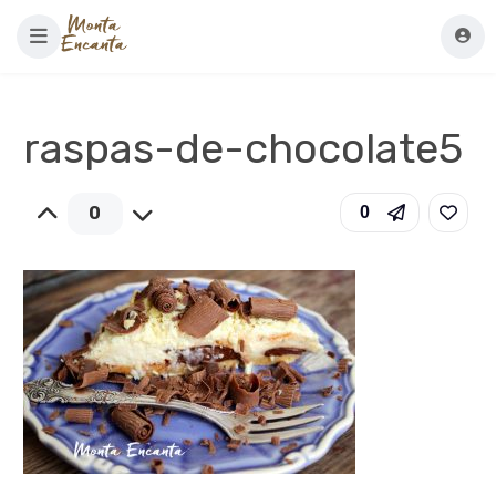
raspas-de-chocolate5
0
0