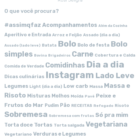
Rosi Seligra
O que você procura?
#assimqfaz
Acompanhamentos
Além da Cozinha
Aperitivo e Entrada
Arroz e Feijão
Assado (dia a dia)
Bolo
Bolo
Bolo de festa
Batata
Assado (lado leve)
simples
Carne
Cobertura e Calda
Bovina
Brigadeiros
Dia a dia
Comidinhas
Comida de Verdade
Instagram
Lado Leve
Dicas culinárias
Massa e
Low carb
Legumes
Massa
Light (dia a dia)
Risoto
Peixe e
Misturas
Molhos
Moída
Pavê
Frutos do Mar
Pão
Pudim
RECEITAS
Risoto
Refogado
Sobremesa
Só pra mim
Sobremesa com frutas
Vegetariana
Tortas
Torta doce
Torta salgada
Verduras e Legumes
Vegetariano