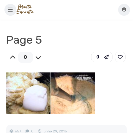
Page 5
0
0
657
0
junho 29, 2016