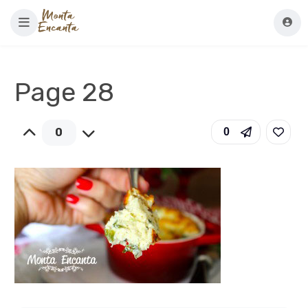
Page 28
0
0