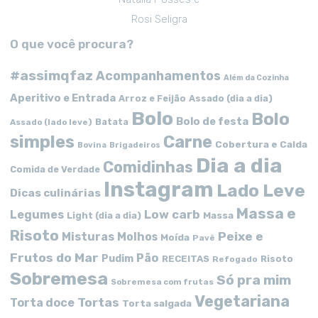
Rosi Seligra
O que você procura?
#assimqfaz
Acompanhamentos
Além da Cozinha
Aperitivo e Entrada
Arroz e Feijão
Assado (dia a dia)
Bolo
Bolo
Bolo de festa
Batata
Assado (lado leve)
simples
Carne
Cobertura e Calda
Bovina
Brigadeiros
Dia a dia
Comidinhas
Comida de Verdade
Instagram
Lado Leve
Dicas culinárias
Massa e
Low carb
Legumes
Massa
Light (dia a dia)
Risoto
Peixe e
Misturas
Molhos
Moída
Pavê
Frutos do Mar
Pão
Pudim
RECEITAS
Risoto
Refogado
Sobremesa
Só pra mim
Sobremesa com frutas
Vegetariana
Tortas
Torta doce
Torta salgada