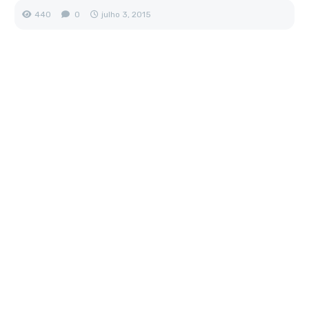
440
0
julho 3, 2015