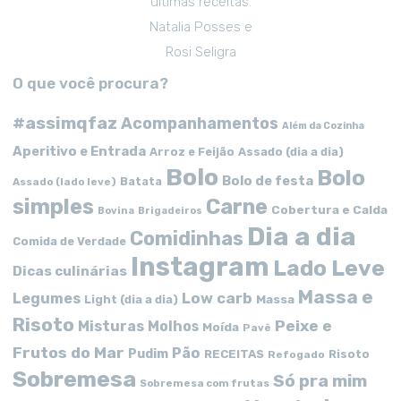
ultimas receitas.
Natalia Posses e
Rosi Seligra
O que você procura?
#assimqfaz
Acompanhamentos
Além da Cozinha
Aperitivo e Entrada
Arroz e Feijão
Assado (dia a dia)
Bolo
Bolo
Bolo de festa
Batata
Assado (lado leve)
simples
Carne
Cobertura e Calda
Bovina
Brigadeiros
Dia a dia
Comidinhas
Comida de Verdade
Instagram
Lado Leve
Dicas culinárias
Massa e
Low carb
Legumes
Massa
Light (dia a dia)
Risoto
Peixe e
Misturas
Molhos
Moída
Pavê
Frutos do Mar
Pão
Pudim
RECEITAS
Risoto
Refogado
Sobremesa
Só pra mim
Sobremesa com frutas