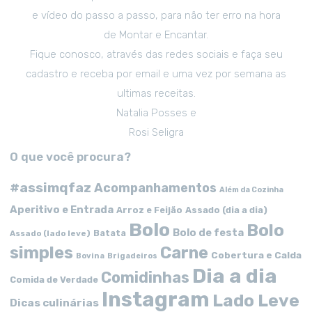
e vídeo do passo a passo, para não ter erro na hora
de Montar e Encantar.
Fique conosco, através das redes sociais e faça seu
cadastro e receba por email e uma vez por semana as
ultimas receitas.
Natalia Posses e
Rosi Seligra
O que você procura?
#assimqfaz
Acompanhamentos
Além da Cozinha
Aperitivo e Entrada
Arroz e Feijão
Assado (dia a dia)
Bolo
Bolo
Bolo de festa
Batata
Assado (lado leve)
simples
Carne
Cobertura e Calda
Bovina
Brigadeiros
Dia a dia
Comidinhas
Comida de Verdade
Instagram
Lado Leve
Dicas culinárias