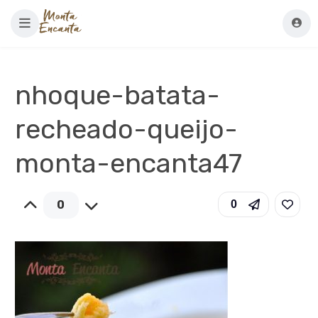
nhoque-batata-
recheado-queijo-
monta-encanta47
0
0