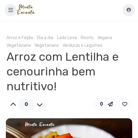
Arroz e Feijão
Dia a dia
Lado Leve
Risoto
Vegana
Vegetariana
Vegetariano
Verduras e Legumes
Arroz com Lentilha e
cenourinha bem
nutritivo!
0
0