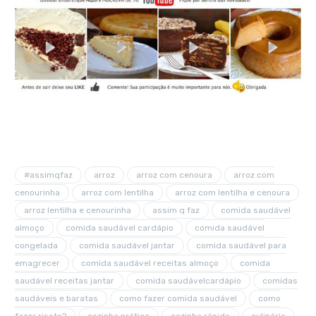
#assimqfaz
arroz
arroz com cenoura
arroz com
cenourinha
arroz com lentilha
arroz com lentilha e cenoura
arroz lentilha e cenourinha
assim q faz
comida saudável
almoço
comida saudável cardápio
comida saudável
congelada
comida saudável jantar
comida saudável para
emagrecer
comida saudável receitas almoço
comida
saudável receitas jantar
comida saudávelcardápio
comidas
saudáveis e baratas
como fazer comida saudável
como