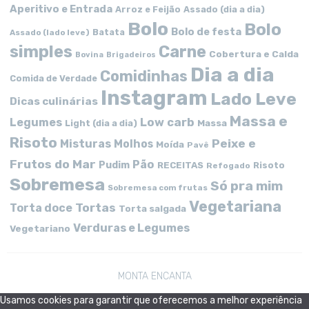
Aperitivo e Entrada
Arroz e Feijão
Assado (dia a dia)
Bolo
Bolo
Bolo de festa
Batata
Assado (lado leve)
simples
Carne
Cobertura e Calda
Bovina
Brigadeiros
Dia a dia
Comidinhas
Comida de Verdade
Instagram
Lado Leve
Dicas culinárias
Massa e
Low carb
Legumes
Massa
Light (dia a dia)
Risoto
Peixe e
Misturas
Molhos
Moída
Pavê
Frutos do Mar
Pão
Pudim
RECEITAS
Risoto
Refogado
Sobremesa
Só pra mim
Sobremesa com frutas
Vegetariana
Tortas
Torta doce
Torta salgada
Verduras e Legumes
Vegetariano
MONTA ENCANTA
Usamos cookies para garantir que oferecemos a melhor experiência