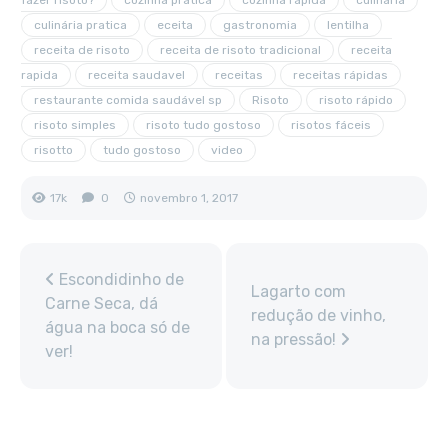
fazer risoto?
cozinha prática
cozinha rápida
culinária
culinária pratica
eceita
gastronomia
lentilha
receita de risoto
receita de risoto tradicional
receita
rapida
receita saudavel
receitas
receitas rápidas
restaurante comida saudável sp
Risoto
risoto rápido
risoto simples
risoto tudo gostoso
risotos fáceis
risotto
tudo gostoso
video
17k
0
novembro 1, 2017
Escondidinho de
Lagarto com
Carne Seca, dá
redução de vinho,
água na boca só de
na pressão!
ver!