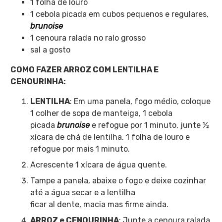
1 folha de louro
1 cebola picada em cubos pequenos e regulares,
brunoise
1 cenoura ralada no ralo grosso
sal a gosto
COMO FAZER ARROZ COM LENTILHA E
CENOURINHA:
LENTILHA
: Em uma panela, fogo médio, coloque
1 colher de sopa de manteiga, 1 cebola
picada
brunoise
e refogue por 1 minuto, junte ½
xícara de chá de lentilha, 1 folha de louro e
refogue por mais 1 minuto.
Acrescente 1 xícara de água quente.
Tampe a panela, abaixe o fogo e deixe cozinhar
até a água secar e a lentilha
ficar al dente, macia mas firme ainda.
ARROZ e CENOURINHA
: Junte a cenoura ralada