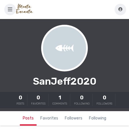
SanJeff2020
0
0
1
0
0
POSTS
FAVORITES
COMMENTS
FOLLOWING
FOLLOWERS
Posts
Favorites
Followers
Following