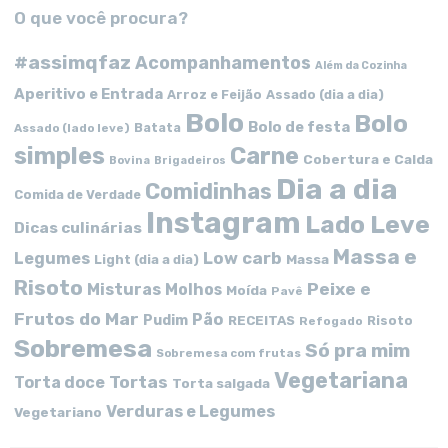
O que você procura?
#assimqfaz
Acompanhamentos
Além da Cozinha
Aperitivo e Entrada
Arroz e Feijão
Assado (dia a dia)
Bolo
Bolo
Bolo de festa
Batata
Assado (lado leve)
simples
Carne
Cobertura e Calda
Bovina
Brigadeiros
Dia a dia
Comidinhas
Comida de Verdade
Instagram
Lado Leve
Dicas culinárias
Massa e
Low carb
Legumes
Massa
Light (dia a dia)
Risoto
Peixe e
Misturas
Molhos
Moída
Pavê
Frutos do Mar
Pão
Pudim
RECEITAS
Risoto
Refogado
Sobremesa
Só pra mim
Sobremesa com frutas
Vegetariana
Tortas
Torta doce
Torta salgada
Verduras e Legumes
Vegetariano