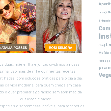
Aperit
B
leve)
Brigade
Com
In
Lo
dia)
Moída
Refoga
s duas, mãe e filha e juntas dividimos a nossa
pra 
zinha. São mais de mil e quinhentas receitas
Vege
tilhadas, com soluções práticas para o dia a dia,
tas da vida moderna, para quem chega em casa
o e quer preparar algo rápido sem abrir mão da
qualidade e sabor.
especiais e sobremesas incríveis, para receber os