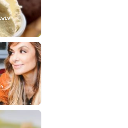
rada!
ie