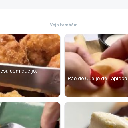
Veja também
resa com queijo,
Pão de Queijo de Tapioca