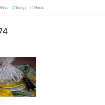
Video
Image
Music
74