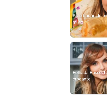
Bolo flocão de m
milho
Folhada Russo, to
crocante!