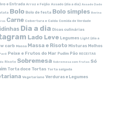
ivo e Entrada
Arroz e Feijão
Assado (dia a dia)
Assado (lado
Bolo
Bolo simples
Bolo de festa
atata
Bovina
Carne
Cobertura e Calda
Comida de Verdade
iros
Dia a dia
idinhas
Dicas culinárias
stagram
Lado Leve
Legumes
Light (dia a
Massa e Risoto
w carb
Misturas
Molhos
Massa
Peixe e Frutos do Mar
Pão
Pudim
RECEITAS
Pavê
Sobremesa
Só
Risoto
do
Sobremesa com frutas
mim
Tortas
Torta doce
Torta salgada
tariana
Verduras e Legumes
Vegetariano