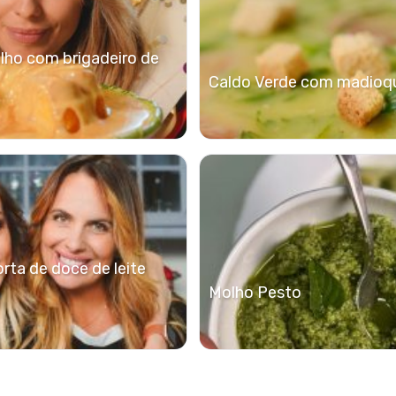
ilho com brigadeiro de
Caldo Verde com madioq
rta de doce de leite
Molho Pesto