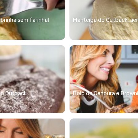
rinha sem farinha!
Manteiga do Outback, ae
do Outback
Bolo de Cenoura e Brown