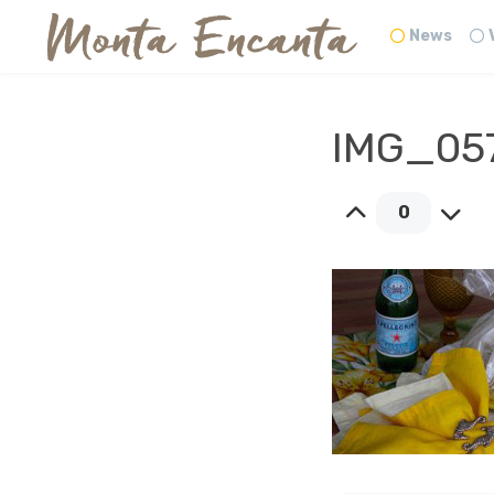
News
IMG_05
0