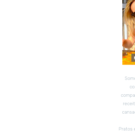
Somo
co
compar
recei
cansad
Pratos 