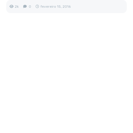
2k
0
fevereiro 15, 2016