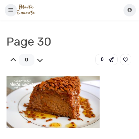
Page 30
0
0