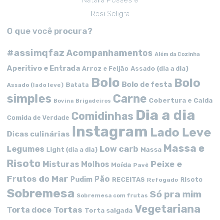
Natalia Posses e
Rosi Seligra
O que você procura?
#assimqfaz
Acompanhamentos
Além da Cozinha
Aperitivo e Entrada
Arroz e Feijão
Assado (dia a dia)
Bolo
Bolo
Bolo de festa
Batata
Assado (lado leve)
simples
Carne
Cobertura e Calda
Bovina
Brigadeiros
Dia a dia
Comidinhas
Comida de Verdade
Instagram
Lado Leve
Dicas culinárias
Massa e
Low carb
Legumes
Massa
Light (dia a dia)
Risoto
Peixe e
Misturas
Molhos
Moída
Pavê
Frutos do Mar
Pão
Pudim
RECEITAS
Risoto
Refogado
Sobremesa
Só pra mim
Sobremesa com frutas
Vegetariana
Tortas
Torta doce
Torta salgada