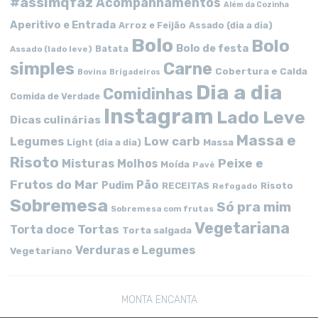
#assimqfaz
Acompanhamentos
Além da Cozinha
Aperitivo e Entrada
Arroz e Feijão
Assado (dia a dia)
Bolo
Bolo
Bolo de festa
Batata
Assado (lado leve)
simples
Carne
Cobertura e Calda
Bovina
Brigadeiros
Dia a dia
Comidinhas
Comida de Verdade
Instagram
Lado Leve
Dicas culinárias
Massa e
Low carb
Legumes
Massa
Light (dia a dia)
Risoto
Peixe e
Misturas
Molhos
Moída
Pavê
Frutos do Mar
Pão
Pudim
RECEITAS
Risoto
Refogado
Sobremesa
Só pra mim
Sobremesa com frutas
Vegetariana
Tortas
Torta doce
Torta salgada
Verduras e Legumes
Vegetariano
MONTA ENCANTA