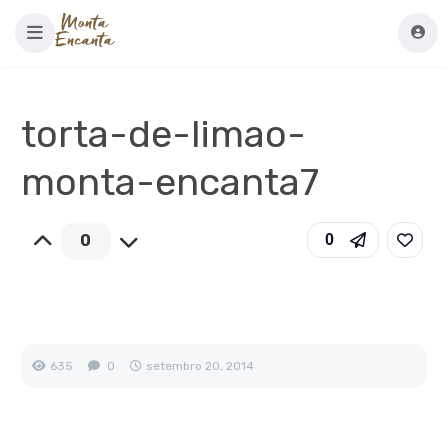
torta-de-limao-
monta-encanta7
0
0
635
0
setembro 20, 2014