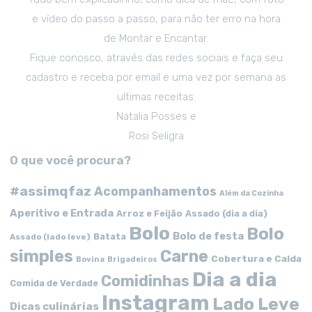
e vídeo do passo a passo, para não ter erro na hora
de Montar e Encantar.
Fique conosco, através das redes sociais e faça seu
cadastro e receba por email e uma vez por semana as
ultimas receitas.
Natalia Posses e
Rosi Seligra
O que você procura?
#assimqfaz
Acompanhamentos
Além da Cozinha
Aperitivo e Entrada
Arroz e Feijão
Assado (dia a dia)
Bolo
Bolo
Bolo de festa
Batata
Assado (lado leve)
simples
Carne
Cobertura e Calda
Bovina
Brigadeiros
Dia a dia
Comidinhas
Comida de Verdade
Instagram
Lado Leve
Dicas culinárias