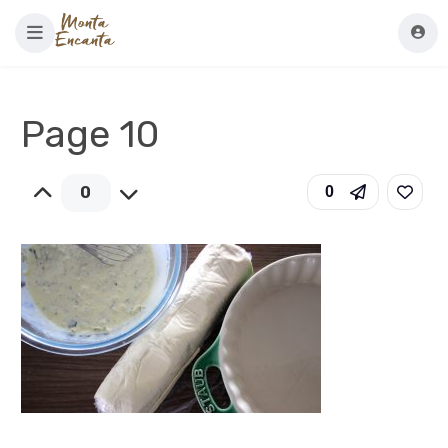
Page 10
0
0