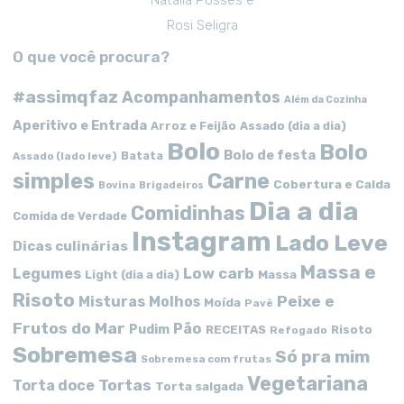
Natalia Posses e
Rosi Seligra
O que você procura?
#assimqfaz
Acompanhamentos
Além da Cozinha
Aperitivo e Entrada
Arroz e Feijão
Assado (dia a dia)
Bolo
Bolo
Bolo de festa
Batata
Assado (lado leve)
simples
Carne
Cobertura e Calda
Bovina
Brigadeiros
Dia a dia
Comidinhas
Comida de Verdade
Instagram
Lado Leve
Dicas culinárias
Massa e
Low carb
Legumes
Massa
Light (dia a dia)
Risoto
Peixe e
Misturas
Molhos
Moída
Pavê
Frutos do Mar
Pão
Pudim
RECEITAS
Risoto
Refogado
Sobremesa
Só pra mim
Sobremesa com frutas
Vegetariana
Tortas
Torta doce
Torta salgada