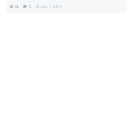
2k
0
julho 4, 2016