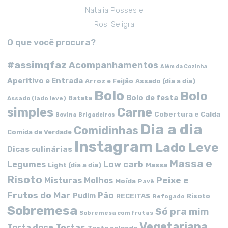
Natalia Posses e
Rosi Seligra
O que você procura?
#assimqfaz
Acompanhamentos
Além da Cozinha
Aperitivo e Entrada
Arroz e Feijão
Assado (dia a dia)
Bolo
Bolo
Bolo de festa
Batata
Assado (lado leve)
simples
Carne
Cobertura e Calda
Bovina
Brigadeiros
Dia a dia
Comidinhas
Comida de Verdade
Instagram
Lado Leve
Dicas culinárias
Massa e
Low carb
Legumes
Massa
Light (dia a dia)
Risoto
Peixe e
Misturas
Molhos
Moída
Pavê
Frutos do Mar
Pão
Pudim
RECEITAS
Risoto
Refogado
Sobremesa
Só pra mim
Sobremesa com frutas
Vegetariana
Tortas
Torta doce