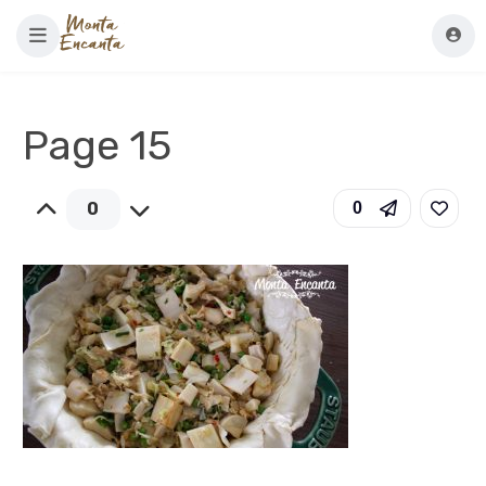
Page 15
0
0