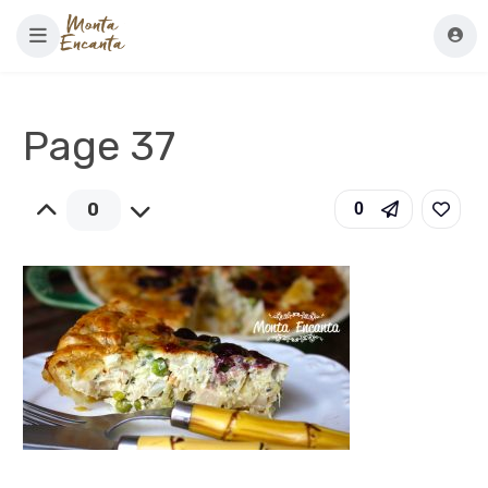
Page 37
0
0