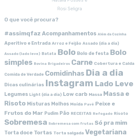
Natalia Posses e
Rosi Seligra
O que você procura?
#assimqfaz
Acompanhamentos
Além da Cozinha
Aperitivo e Entrada
Arroz e Feijão
Assado (dia a dia)
Bolo
Bolo
Bolo de festa
Batata
Assado (lado leve)
simples
Carne
Cobertura e Calda
Bovina
Brigadeiros
Dia a dia
Comidinhas
Comida de Verdade
Instagram
Lado Leve
Dicas culinárias
Massa e
Low carb
Legumes
Massa
Light (dia a dia)
Risoto
Peixe e
Misturas
Molhos
Moída
Pavê
Frutos do Mar
Pão
Pudim
RECEITAS
Risoto
Refogado
Sobremesa
Só pra mim
Sobremesa com frutas
Vegetariana
Tortas
Torta doce
Torta salgada