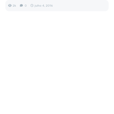
2k
0
julho 4, 2016