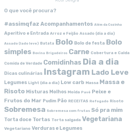
Rosi Seligra
O que você procura?
#assimqfaz
Acompanhamentos
Além da Cozinha
Aperitivo e Entrada
Arroz e Feijão
Assado (dia a dia)
Bolo
Bolo
Bolo de festa
Batata
Assado (lado leve)
simples
Carne
Cobertura e Calda
Bovina
Brigadeiros
Dia a dia
Comidinhas
Comida de Verdade
Instagram
Lado Leve
Dicas culinárias
Massa e
Low carb
Legumes
Massa
Light (dia a dia)
Risoto
Peixe e
Misturas
Molhos
Moída
Pavê
Frutos do Mar
Pão
Pudim
RECEITAS
Risoto
Refogado
Sobremesa
Só pra mim
Sobremesa com frutas
Vegetariana
Tortas
Torta doce
Torta salgada
Verduras e Legumes
Vegetariano