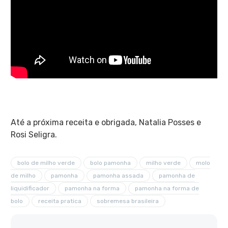
Até a próxima receita e obrigada, Natalia Posses e
Rosi Seligra.
bolo de milho verde
bolo pamonha
milho verde
molo
de milho
pamonha
pamonha assada
pamonha de
liquidificador
pamonha na forma
pamonha na forma de
bolo
receita pratica
sobremesa brasileira