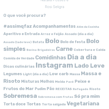
Rosi Seligra
O que você procura?
#assimqfaz
Acompanhamentos
Além da Cozinha
Aperitivo e Entrada
Arroz e Feijão
Assado (dia a dia)
Bolo
Bolo
Bolo de festa
Batata
Assado (lado leve)
simples
Carne
Cobertura e Calda
Bovina
Brigadeiros
Dia a dia
Comidinhas
Comida de Verdade
Instagram
Lado Leve
Dicas culinárias
Massa e
Low carb
Legumes
Massa
Light (dia a dia)
Risoto
Peixe e
Misturas
Molhos
Moída
Pavê
Frutos do Mar
Pão
Pudim
RECEITAS
Risoto
Refogado
Sobremesa
Só pra mim
Sobremesa com frutas
Vegetariana
Tortas
Torta doce
Torta salgada