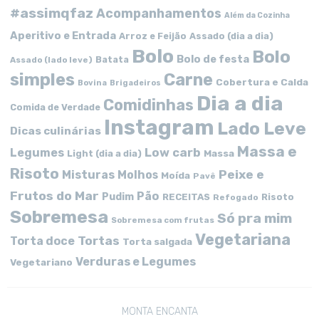
#assimqfaz
Acompanhamentos
Além da Cozinha
Aperitivo e Entrada
Arroz e Feijão
Assado (dia a dia)
Bolo
Bolo
Bolo de festa
Batata
Assado (lado leve)
simples
Carne
Cobertura e Calda
Bovina
Brigadeiros
Dia a dia
Comidinhas
Comida de Verdade
Instagram
Lado Leve
Dicas culinárias
Massa e
Low carb
Legumes
Massa
Light (dia a dia)
Risoto
Peixe e
Misturas
Molhos
Moída
Pavê
Frutos do Mar
Pão
Pudim
RECEITAS
Risoto
Refogado
Sobremesa
Só pra mim
Sobremesa com frutas
Vegetariana
Tortas
Torta doce
Torta salgada
Verduras e Legumes
Vegetariano
MONTA ENCANTA