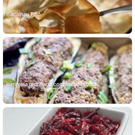
Bacalhau Filló
Berinjela recheada com carne moída