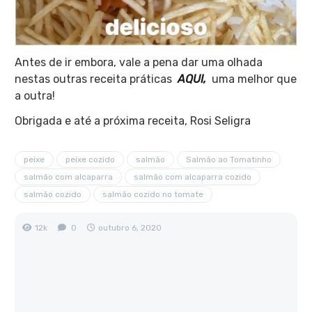
Antes de ir embora, vale a pena dar uma olhada
nestas outras receita práticas
AQUI,
uma melhor que
a outra!
Obrigada e até a próxima receita, Rosi Seligra
peixe
peixe cozido
salmão
Salmão ao Tomatinho
salmão com alcaparra
salmão com alcaparra cozido
salmão cozido
salmão cozido no tomate
12k
0
outubro 6, 2020