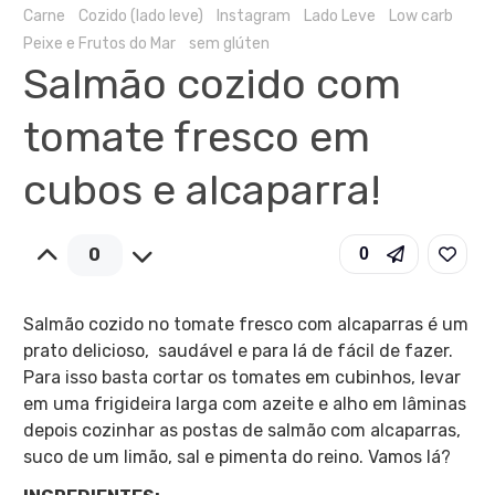
Carne
Cozido (lado leve)
Instagram
Lado Leve
Low carb
Peixe e Frutos do Mar
sem glúten
Salmão cozido com
tomate fresco em
cubos e alcaparra!
0
0
Salmão cozido no tomate fresco com alcaparras é um
prato delicioso, saudável e para lá de fácil de fazer.
Para isso basta cortar os tomates em cubinhos, levar
em uma frigideira larga com azeite e alho em lâminas
depois cozinhar as postas de salmão com alcaparras,
suco de um limão, sal e pimenta do reino. Vamos lá?