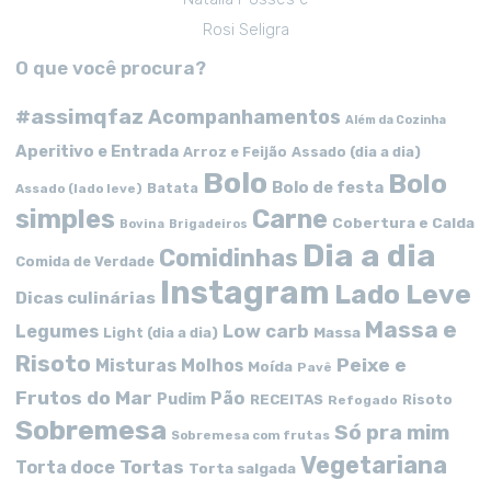
Rosi Seligra
O que você procura?
#assimqfaz
Acompanhamentos
Além da Cozinha
Aperitivo e Entrada
Arroz e Feijão
Assado (dia a dia)
Bolo
Bolo
Bolo de festa
Batata
Assado (lado leve)
simples
Carne
Cobertura e Calda
Bovina
Brigadeiros
Dia a dia
Comidinhas
Comida de Verdade
Instagram
Lado Leve
Dicas culinárias
Massa e
Low carb
Legumes
Massa
Light (dia a dia)
Risoto
Peixe e
Misturas
Molhos
Moída
Pavê
Frutos do Mar
Pão
Pudim
RECEITAS
Risoto
Refogado
Sobremesa
Só pra mim
Sobremesa com frutas
Vegetariana
Tortas
Torta doce
Torta salgada