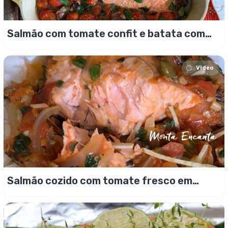
Salmão com tomate confit e batata com
páprica
Video
Salmão cozido com tomate fresco em
cubos e alcaparra!