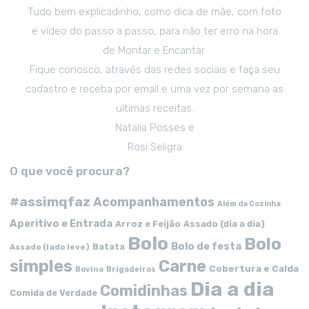
Tudo bem explicadinho, como dica de mãe, com foto
e vídeo do passo a passo, para não ter erro na hora
de Montar e Encantar.
Fique conosco, através das redes sociais e faça seu
cadastro e receba por email e uma vez por semana as
ultimas receitas.
Natalia Posses e
Rosi Seligra
O que você procura?
#assimqfaz
Acompanhamentos
Além da Cozinha
Aperitivo e Entrada
Arroz e Feijão
Assado (dia a dia)
Bolo
Bolo
Bolo de festa
Batata
Assado (lado leve)
simples
Carne
Cobertura e Calda
Bovina
Brigadeiros
Dia a dia
Comidinhas
Comida de Verdade