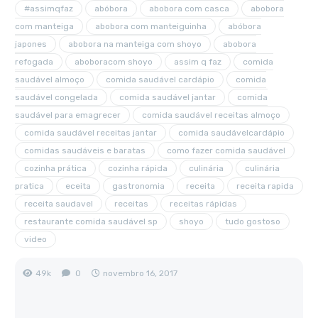
#assimqfaz
abóbora
abobora com casca
abobora
com manteiga
abobora com manteiguinha
abóbora
japones
abobora na manteiga com shoyo
abobora
refogada
aboboracom shoyo
assim q faz
comida
saudável almoço
comida saudável cardápio
comida
saudável congelada
comida saudável jantar
comida
saudável para emagrecer
comida saudável receitas almoço
comida saudável receitas jantar
comida saudávelcardápio
comidas saudáveis e baratas
como fazer comida saudável
cozinha prática
cozinha rápida
culinária
culinária
pratica
eceita
gastronomia
receita
receita rapida
receita saudavel
receitas
receitas rápidas
restaurante comida saudável sp
shoyo
tudo gostoso
video
49k
0
novembro 16, 2017