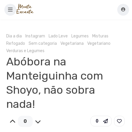
Dia a dia
Instagram
Lado Leve
Legumes
Misturas
Refogado
Sem categoria
Vegetariana
Vegetariano
Verduras e Legumes
Abóbora na
Manteiguinha com
Shoyo, não sobra
nada!
0
0