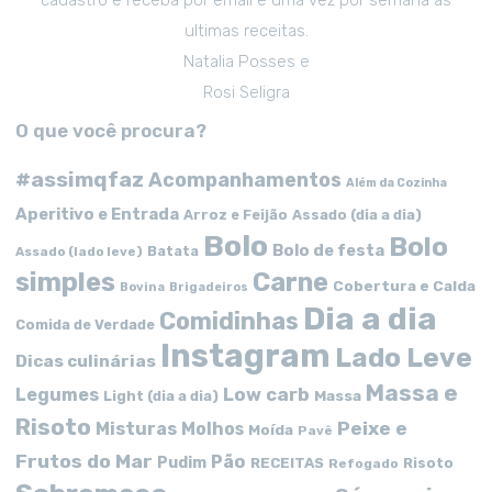
cadastro e receba por email e uma vez por semana as
ultimas receitas.
Natalia Posses e
Rosi Seligra
O que você procura?
#assimqfaz
Acompanhamentos
Além da Cozinha
Aperitivo e Entrada
Arroz e Feijão
Assado (dia a dia)
Bolo
Bolo
Bolo de festa
Batata
Assado (lado leve)
simples
Carne
Cobertura e Calda
Bovina
Brigadeiros
Dia a dia
Comidinhas
Comida de Verdade
Instagram
Lado Leve
Dicas culinárias
Massa e
Low carb
Legumes
Massa
Light (dia a dia)
Risoto
Peixe e
Misturas
Molhos
Moída
Pavê
Frutos do Mar
Pão
Pudim
RECEITAS
Risoto
Refogado