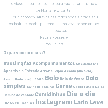
e vídeo do passo a passo, para não ter erro na hora
de Montar e Encantar.
Fique conosco, através das redes sociais e faça seu
cadastro e receba por email e uma vez por semana as
ultimas receitas.
Natalia Posses e
Rosi Seligra
O que você procura?
#assimqfaz
Acompanhamentos
Além da Cozinha
Aperitivo e Entrada
Arroz e Feijão
Assado (dia a dia)
Bolo
Bolo
Bolo de festa
Batata
Assado (lado leve)
simples
Carne
Cobertura e Calda
Bovina
Brigadeiros
Dia a dia
Comidinhas
Comida de Verdade
Instagram
Lado Leve
Dicas culinárias