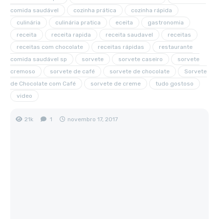
comida saudável
cozinha prática
cozinha rápida
culinária
culinária pratica
eceita
gastronomia
receita
receita rapida
receita saudavel
receitas
receitas com chocolate
receitas rápidas
restaurante
comida saudável sp
sorvete
sorvete caseiro
sorvete
cremoso
sorvete de café
sorvete de chocolate
Sorvete
de Chocolate com Café
sorvete de creme
tudo gostoso
video
21k
1
novembro 17, 2017