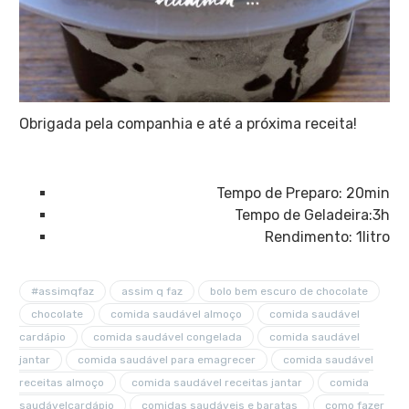
Obrigada pela companhia e até a próxima receita!
Tempo de Preparo: 20min
Tempo de Geladeira:3h
Rendimento: 1litro
#assimqfaz
assim q faz
bolo bem escuro de chocolate
chocolate
comida saudável almoço
comida saudável
cardápio
comida saudável congelada
comida saudável
jantar
comida saudável para emagrecer
comida saudável
receitas almoço
comida saudável receitas jantar
comida
saudávelcardápio
comidas saudáveis e baratas
como fazer