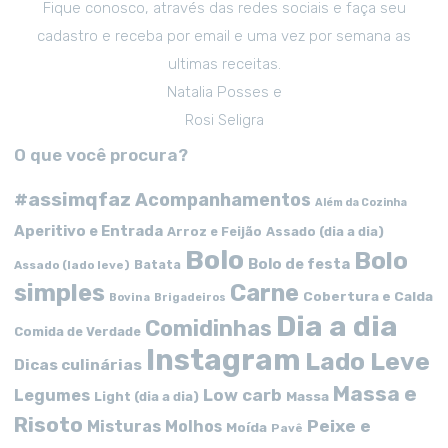
Fique conosco, através das redes sociais e faça seu
cadastro e receba por email e uma vez por semana as
ultimas receitas.
Natalia Posses e
Rosi Seligra
O que você procura?
#assimqfaz
Acompanhamentos
Além da Cozinha
Aperitivo e Entrada
Arroz e Feijão
Assado (dia a dia)
Bolo
Bolo
Bolo de festa
Batata
Assado (lado leve)
simples
Carne
Cobertura e Calda
Bovina
Brigadeiros
Dia a dia
Comidinhas
Comida de Verdade
Instagram
Lado Leve
Dicas culinárias
Massa e
Low carb
Legumes
Massa
Light (dia a dia)
Risoto
Peixe e
Misturas
Molhos
Moída
Pavê