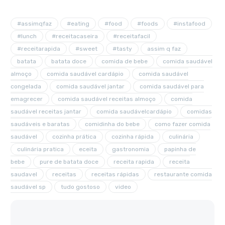
#assimqfaz
#eating
#food
#foods
#instafood
#lunch
#receitacaseira
#receitafacil
#receitarapida
#sweet
#tasty
assim q faz
batata
batata doce
comida de bebe
comida saudável
almoço
comida saudável cardápio
comida saudável
congelada
comida saudável jantar
comida saudável para
emagrecer
comida saudável receitas almoço
comida
saudável receitas jantar
comida saudávelcardápio
comidas
saudáveis e baratas
comidinha do bebe
como fazer comida
saudável
cozinha prática
cozinha rápida
culinária
culinária pratica
eceita
gastronomia
papinha de
bebe
pure de batata doce
receita rapida
receita
saudavel
receitas
receitas rápidas
restaurante comida
saudável sp
tudo gostoso
video