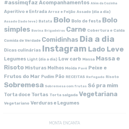
#assimqfaz
Acompanhamentos
Além da Cozinha
Aperitivo e Entrada
Arroz e Feijão
Assado (dia a dia)
Bolo
Bolo
Bolo de festa
Batata
Assado (lado leve)
simples
Carne
Cobertura e Calda
Bovina
Brigadeiros
Dia a dia
Comidinhas
Comida de Verdade
Instagram
Lado Leve
Dicas culinárias
Massa e
Low carb
Legumes
Massa
Light (dia a dia)
Risoto
Peixe e
Misturas
Molhos
Moída
Pavê
Frutos do Mar
Pão
Pudim
RECEITAS
Risoto
Refogado
Sobremesa
Só pra mim
Sobremesa com frutas
Vegetariana
Tortas
Torta doce
Torta salgada
Verduras e Legumes
Vegetariano
MONTA ENCANTA