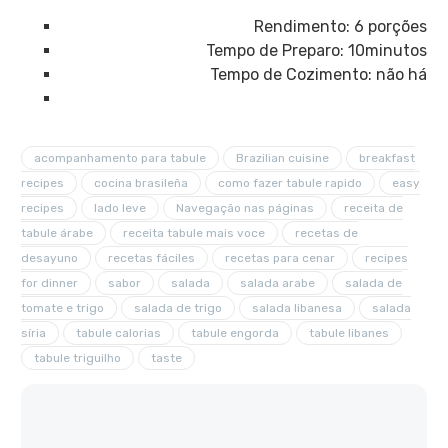
Rendimento: 6 porções
Tempo de Preparo: 10minutos
Tempo de Cozimento: não há
acompanhamento para tabule
Brazilian cuisine
breakfast
recipes
cocina brasileña
como fazer tabule rapido
easy
recipes
lado leve
Navegação nas páginas
receita de
tabule árabe
receita tabule mais voce
recetas de
desayuno
recetas fáciles
recetas para cenar
recipes
for dinner
sabor
salada
salada arabe
salada de
tomate e trigo
salada de trigo
salada libanesa
salada
síria
tabule calorias
tabule engorda
tabule libanes
tabule triguilho
taste