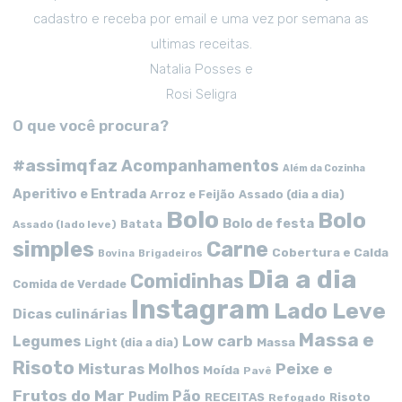
cadastro e receba por email e uma vez por semana as
ultimas receitas.
Natalia Posses e
Rosi Seligra
O que você procura?
#assimqfaz
Acompanhamentos
Além da Cozinha
Aperitivo e Entrada
Arroz e Feijão
Assado (dia a dia)
Bolo
Bolo
Bolo de festa
Batata
Assado (lado leve)
simples
Carne
Cobertura e Calda
Bovina
Brigadeiros
Dia a dia
Comidinhas
Comida de Verdade
Instagram
Lado Leve
Dicas culinárias
Massa e
Low carb
Legumes
Massa
Light (dia a dia)
Risoto
Peixe e
Misturas
Molhos
Moída
Pavê
Frutos do Mar
Pão
Pudim
RECEITAS
Risoto
Refogado