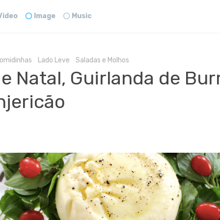
Video
Image
Music
omidinhas
Lado Leve
Saladas e Molhos
e Natal, Guirlanda de Bur
jericão