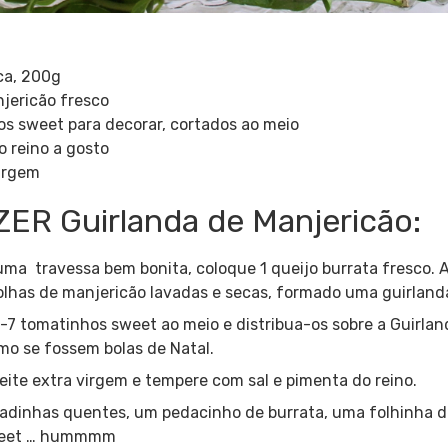
ca, 200g
jericão fresco
s sweet para decorar, cortados ao meio
o reino a gosto
virgem
R Guirlanda de Manjericão:
uma travessa bem bonita, coloque 1 queijo burrata fresco. A
lhas de manjericão lavadas e secas, formado uma guirland
6-7 tomatinhos sweet ao meio e distribua-os sobre a Guirlan
o se fossem bolas de Natal.
ite extra virgem e tempere com sal e pimenta do reino.
radinhas quentes, um pedacinho de burrata, uma folhinha 
weet … hummmm