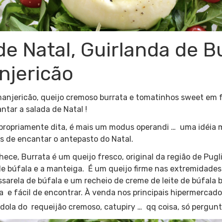
de Natal, Guirlanda de B
njericão
manjericão, queijo cremoso burrata e tomatinhos sweet em
ntar a salada de Natal !
 propriamente dita, é mais um modus operandi … uma idéia 
s de encantar o antepasto do Natal.
ce, Burrata é um queijo fresco, original da região de Puglia,
de búfala e a manteiga. É um queijo firme nas extremidade
sarela de búfala e um recheio de creme de leite de búfal
a e fácil de encontrar. À venda nos principais hipermercad
dola do requeijão cremoso, catupiry … qq coisa, só pergunt