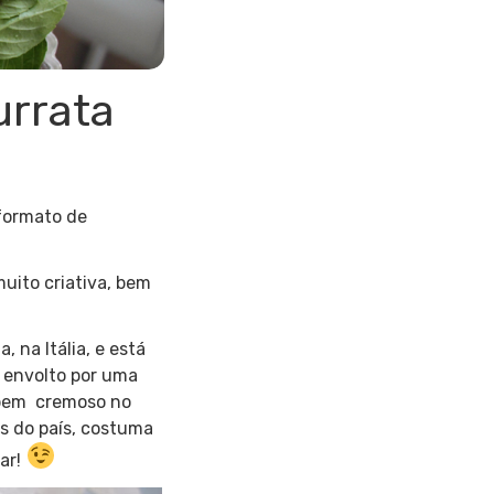
urrata
 formato de
muito criativa, bem
 na Itália, e está
s envolto por uma
a bem cremoso no
os do país, costuma
ar!