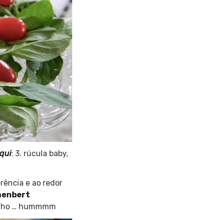
qui
: 3. rúcula baby,
rência e ao redor
enbert
inho … hummmm