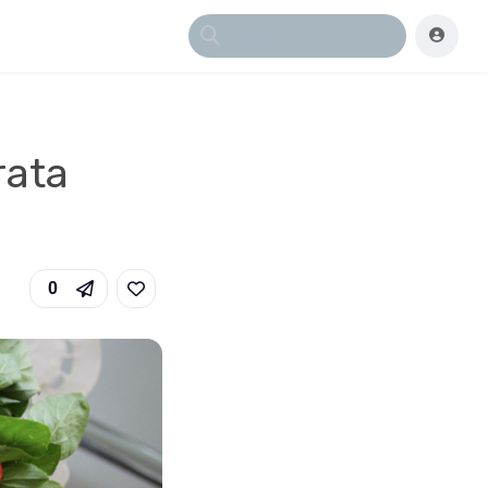
rata
0