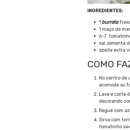
INGREDIENTES:
1
burrata
fres
1 maço de man
6-7 tomatinho
sal, pimenta d
azeite extra 
COMO FAZE
No centro de 
acomode as fo
Lave e corte 
decorando com
Regue com aze
Sirva com tor
tomatinho s