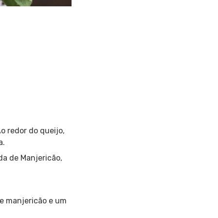
o redor do queijo,
a.
da de Manjericão,
de manjericão e um