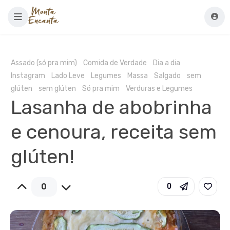
Assado (só pra mim)
Comida de Verdade
Dia a dia
Instagram
Lado Leve
Legumes
Massa
Salgado
sem
glúten
sem glúten
Só pra mim
Verduras e Legumes
Lasanha de abobrinha
e cenoura, receita sem
glúten!
0
0