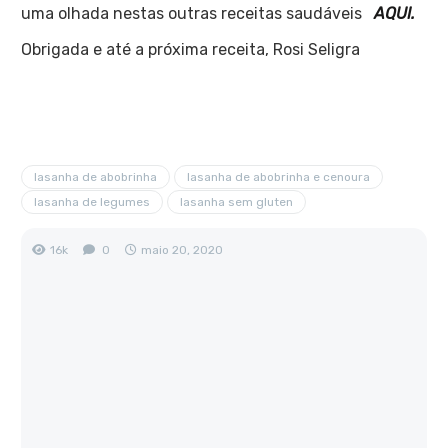
uma olhada nestas outras receitas saudáveis
AQUI.
Obrigada e até a próxima receita, Rosi Seligra
lasanha de abobrinha
lasanha de abobrinha e cenoura
lasanha de legumes
lasanha sem gluten
16k
0
maio 20, 2020