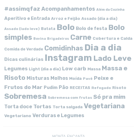
#assimqfaz
Acompanhamentos
Além da Cozinha
Aperitivo e Entrada
Arroz e Feijão
Assado (dia a dia)
Bolo
Bolo
Bolo de festa
Batata
Assado (lado leve)
simples
Carne
Cobertura e Calda
Bovina
Brigadeiros
Dia a dia
Comidinhas
Comida de Verdade
Instagram
Lado Leve
Dicas culinárias
Massa e
Low carb
Legumes
Massa
Light (dia a dia)
Risoto
Peixe e
Misturas
Molhos
Moída
Pavê
Frutos do Mar
Pão
Pudim
RECEITAS
Risoto
Refogado
Sobremesa
Só pra mim
Sobremesa com frutas
Vegetariana
Tortas
Torta doce
Torta salgada
Verduras e Legumes
Vegetariano
MONTA ENCANTA