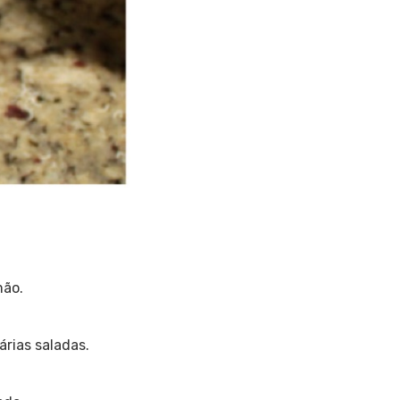
mão.
árias saladas.