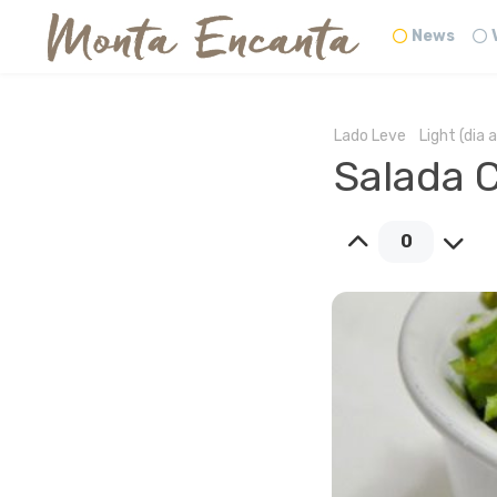
News
Lado Leve
Light (dia a
Salada C
0