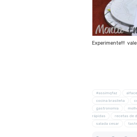
Experimente!!! val
#assimqfaz
alfac
cocina brasileña
c
gastronomia
molh
rápidas
recetas de 
salada cesar
tast