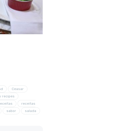
ad
Ceasar
y recipes
receitas
receitas
sabor
salada