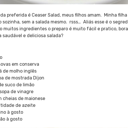
ada preferida é Ceaser Salad, meus filhos amam. Minha filh
 sozinha, sem a salada mesmo. rsss… Aliás esse é o segred
muitos ingredientes o preparo é muito fácil e pratico, bora
 saudável e deliciosa salada?
ho
chovas em conserva
á de molho inglês
opa de mostrada Díjon
de suco de limão
 sopa de vinagre
m cheias de maionese
tidade de azeite
ino à gosto
ão à gosto