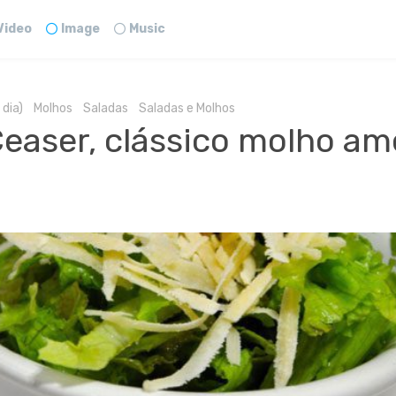
Video
Image
Music
 dia)
Molhos
Saladas
Saladas e Molhos
easer, clássico molho am