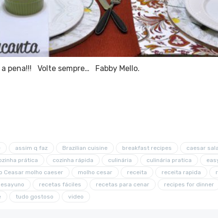
e a pena!!! Volte sempre… Fabby Mello.
e
assim q faz
Brazilian cuisine
breakfast recipes
caesar sal
ozinha prática
cozinha rápida
culinária
culinária pratica
eas
o Ceasar molho caeser
molho cesar
receita
receita rapida
desayuno
recetas fáciles
recetas para cenar
recipes for dinner
e
tudo gostoso
video