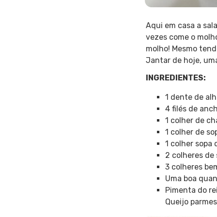
Aqui em casa a sal
vezes come o molho
molho! Mesmo tendo 
Jantar de hoje, uma
INGREDIENTES:
1 dente de al
4 filés de an
1 colher de ch
1 colher de s
1 colher sopa 
2 colheres de
3 colheres be
Uma boa quan
Pimenta do re
Queijo parmes