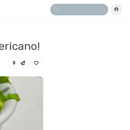
ericano!
0