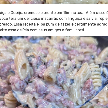
iça e Queijo, cremoso e pronto em 15minutos. Além disso é
ocê terá um delicioso macarrão com linguiça e sálvia, reple
boreado. Essa receita é pá pum de fazer e certamente agrad
eite essa delícia com seus amigos e familiares!