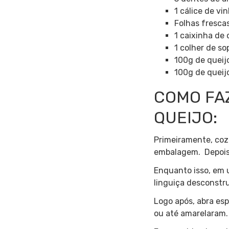
1 cálice de vi
Folhas frescas
1 caixinha de 
1 colher de s
100g de queij
100g de queij
COMO FA
QUEIJO:
Primeiramente, coz
embalagem. Depois 
Enquanto isso, em 
linguiça desconstr
Logo após, abra es
ou até amarelaram.