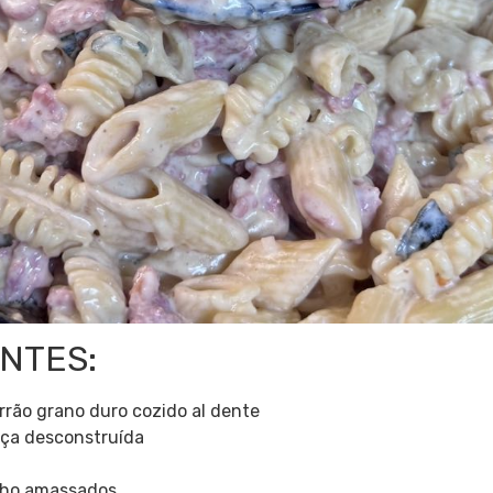
NTES:
rão grano duro cozido al dente
iça desconstruída
lho amassados