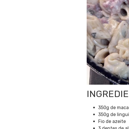
INGREDIE
350g de macar
350g de lingu
Fio de azeite
3 dentes de a