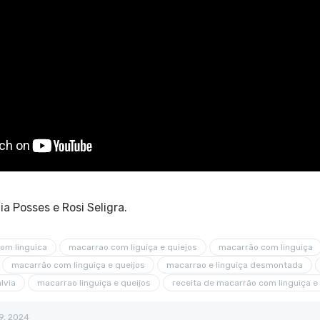
ia Posses e Rosi Seligra.
om linguica
macarrao com liguiça e quiejos
macarrão com linguiça
macarrão com linguiça e queijos
macarrao e linguiça desmontada
lvia
macarrao linguiça e queijos
receita de macarrão com linguiça e 
 9, 2024