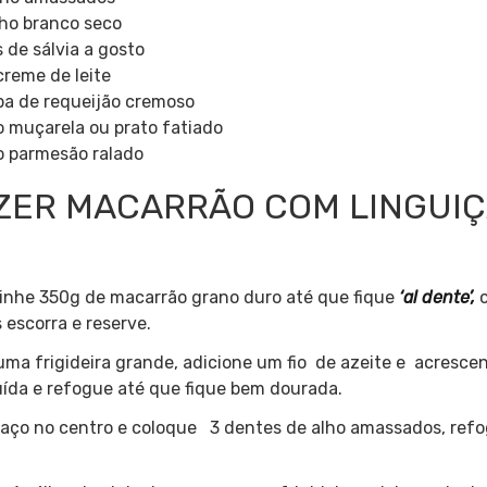
nho branco seco
 de sálvia a gosto
creme de leite
opa de requeijão cremoso
o muçarela ou prato fatiado
o parmesão ralado
ZER MACARRÃO COM LINGUIÇ
inhe 350g de macarrão grano duro até que fique
‘al dente’,
c
escorra e reserve.
uma frigideira grande, adicione um fio de azeite e acresce
uída e refogue até que fique bem dourada.
paço no centro e coloque 3 dentes de alho amassados, ref