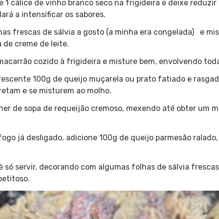
 1 cálice de vinho branco seco na frigideira e deixe reduzir
ará a intensificar os sabores.
has frescas de sálvia a gosto (a minha era congelada) e mi
a de creme de leite.
 macarrão cozido à frigideira e misture bem, envolvendo tod
rescente 100g de queijo muçarela ou prato fatiado e rasga
retam e se misturem ao molho.
olher de sopa de requeijão cremoso, mexendo até obter um
 fogo já desligado, adicione 100g de queijo parmesão ralado
 só servir, decorando com algumas folhas de sálvia frescas
petitoso.