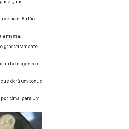
 por alguns
sture bem. Então,
a a massa.
do grosseiramente,
 molho homogêneo e
, que dará um toque
 por cima, para um