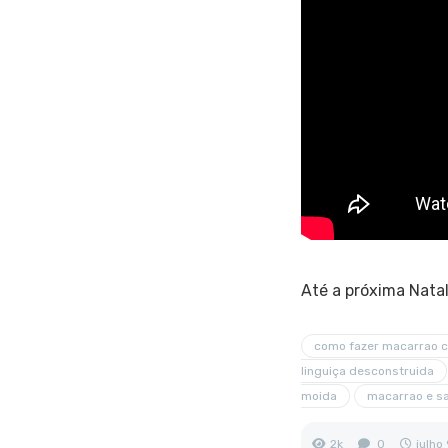
Até a próxima Natal
como fazer macarrao c
linguiça desconstruida
moida
macarrao e sa
2k
0
julho