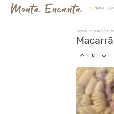
News
Massa
Massa e Risot
Macarrão
0