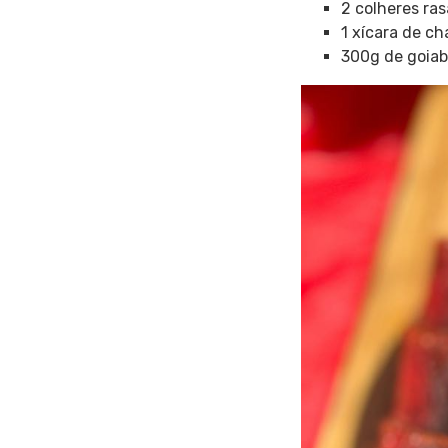
2 colheres ra
1 xícara de ch
300g de goiab