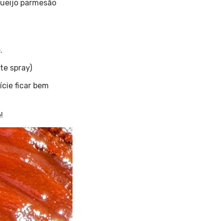
 queijo parmesão
.
te spray)
ície ficar bem
!