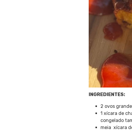
INGREDIENTES:
2 ovos grande
1 xícara de ch
congelado ta
meia xícara de