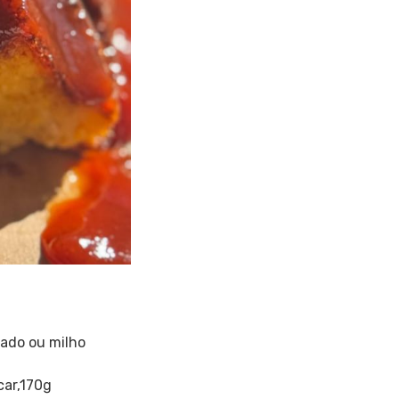
nado ou milho
car,170g