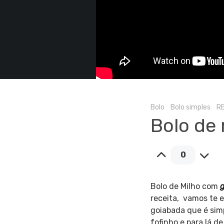
Bolo
Bolo simples
R
Bolo de
0
Bolo de Milho com
receita, vamos te 
goiabada que é simp
fofinho e para lá d