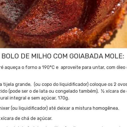
 BOLO DE MILHO COM GOIABADA MOLE:
pré aqueça o forno a 190°C e aproveite para untar, com óle
tijela grande, (ou copo do liquidificador) coloque os 2 ovos 
ido (pode ser o de lata ou congelado também), ½ xícara de 
ural integral e sem açúcar, 170g.
xer (ou liquidificador) até deixar a mistura homogênea.
 xícara de chá de açúcar.