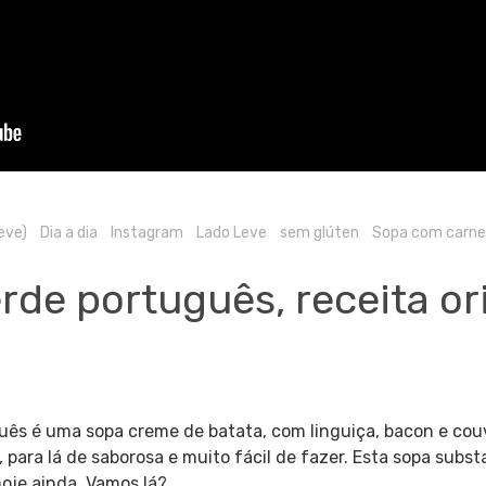
leve)
Dia a dia
Instagram
Lado Leve
sem glúten
Sopa com carn
rde português, receita ori
uês é uma sopa creme de batata, com linguiça, bacon e cou
para lá de saborosa e muito fácil de fazer. Esta sopa subs
hoje ainda. Vamos lá?