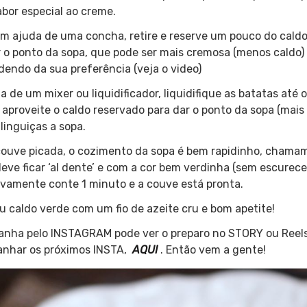
bor especial ao creme.
 ajuda de uma concha, retire e reserve um pouco do caldo
r o ponto da sopa, que pode ser mais cremosa (menos caldo)
dendo da sua preferência (veja o video)
 de um mixer ou liquidificador, liquidifique as batatas até
proveite o caldo reservado para dar o ponto da sopa (mais
 linguiças a sopa.
 couve picada, o cozimento da sopa é bem rapidinho, chama
 deve ficar ‘al dente’ e com a cor bem verdinha (sem escurec
ovamente conte 1 minuto e a couve está pronta.
eu caldo verde com um fio de azeite cru e bom apetite!
nha pelo INSTAGRAM pode ver o preparo no STORY ou Reels
anhar os próximos INSTA,
AQUI
. Então vem a gente!