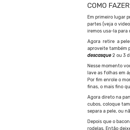
COMO FAZER
Em primeiro lugar 
partes (veja o vid
iremos usa-la para 
Agora retire a pele
aproveite também p
descasque
2 ou 3 d
Nesse momento você 
lave as folhas em 
Por fim enrole o m
finas, o mais fino 
Agora direto na pa
cubos, coloque tamb
separa a pele, ou 
Depois que o bacon
rodelas. Então deix