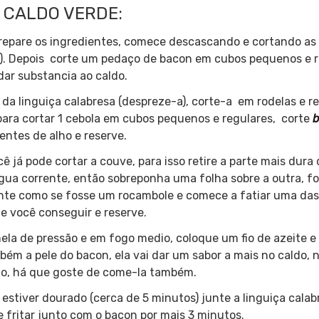
 CALDO VERDE:
prepare os ingredientes, comece descascando e cortando as
eo). Depois corte um pedaço de bacon em cubos pequenos e r
dar substancia ao caldo.
 da linguiça calabresa (despreze-a), corte-a em rodelas e r
ara cortar 1 cebola em cubos pequenos e regulares, corte
b
entes de alho e reserve.
já pode cortar a couve, para isso retire a parte mais dura 
água corrente, então sobreponha uma folha sobre a outra,
onte como se fosse um rocambole e comece a fatiar uma das 
que você conseguir e reserve.
nela de pressão e em fogo medio, coloque um fio de azeite 
ém a pele do bacon, ela vai dar um sabor a mais no caldo, n
não, há que goste de come-la também.
 estiver dourado (cerca de 5 minutos) junte a linguiça cal
e fritar junto com o bacon por mais 3 minutos.