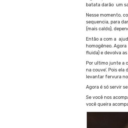
batata darão um sa
Nesse momento, com
sequencia, para da
(mais caldo), depen
Então a com a ajuda
homogêneo. Agora a
fluida) e devolva as
Por ultimo junte a
na couve’. Pois ela
levantar fervura n
Agora é só servir s
Se você nos acompa
você queira acomp