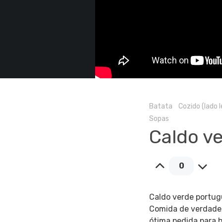
Batata
Cozido (lado 
Sopas
Caldo ve
0
Caldo verde portug
Comida de verdade, 
ótima pedida para 