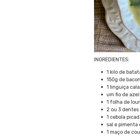
INGREDIENTES:
1 kilo de bata
150g de bacon
1 linguiça ca
um fio de azei
1 folha de lou
2 ou 3 dentes
1 cebola pica
sal e pimenta 
1 maço de cou