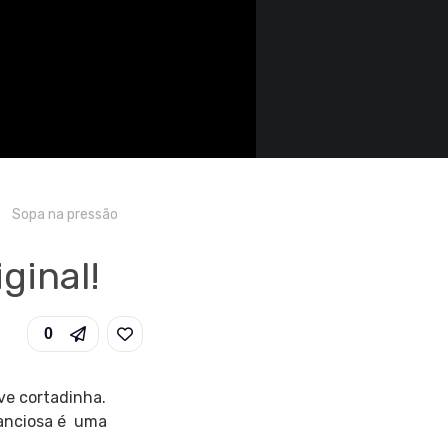
e
Sopa na pressão
ginal!
0
ve cortadinha.
tanciosa é uma