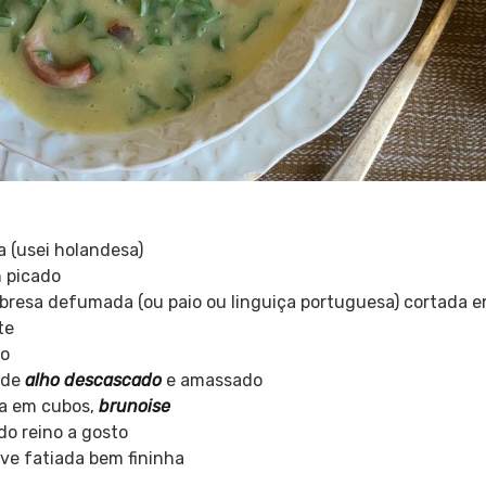
ta (usei holandesa)
 picado
labresa defumada (ou paio ou linguiça portuguesa) cortada 
te
ro
 de
alho descascado
e amassado
da em cubos,
brunoise
do reino a gosto
ve fatiada bem fininha