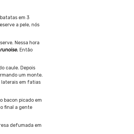
 batatas em 3
eserve a pele, nós
eserve. Nessa hora
runoise
.
Então
do caule. Depois
 formando um monte.
laterais em fatias
e o bacon picado em
o final a gente
abresa defumada em