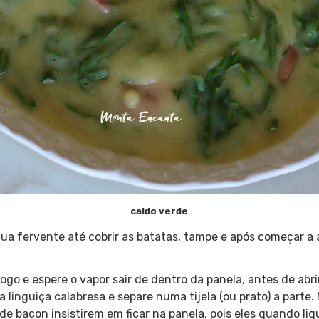
caldo verde
a fervente até cobrir as batatas, tampe e após começar a a
fogo e espere o vapor sair de dentro da panela, antes de ab
a linguiça calabresa e separe numa tijela (ou prato) a parte
e bacon insistirem em ficar na panela, pois eles quando li