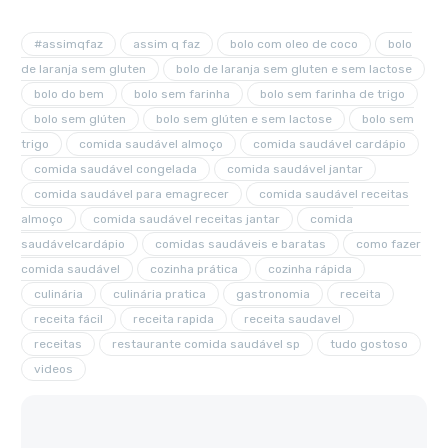
#assimqfaz
assim q faz
bolo com oleo de coco
bolo
de laranja sem gluten
bolo de laranja sem gluten e sem lactose
bolo do bem
bolo sem farinha
bolo sem farinha de trigo
bolo sem glúten
bolo sem glúten e sem lactose
bolo sem
trigo
comida saudável almoço
comida saudável cardápio
comida saudável congelada
comida saudável jantar
comida saudável para emagrecer
comida saudável receitas
almoço
comida saudável receitas jantar
comida
saudávelcardápio
comidas saudáveis e baratas
como fazer
comida saudável
cozinha prática
cozinha rápida
culinária
culinária pratica
gastronomia
receita
receita fácil
receita rapida
receita saudavel
receitas
restaurante comida saudável sp
tudo gostoso
videos