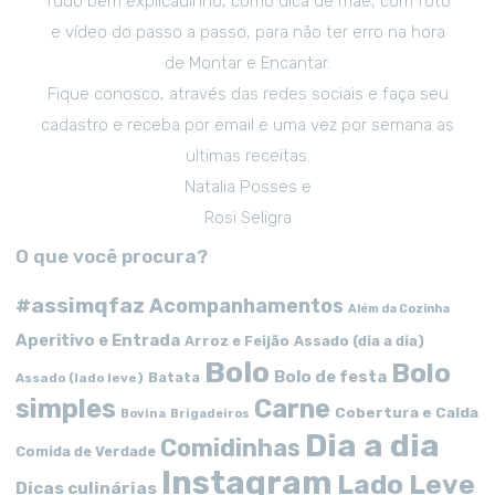
Tudo bem explicadinho, como dica de mãe, com foto
e vídeo do passo a passo, para não ter erro na hora
de Montar e Encantar.
Fique conosco, através das redes sociais e faça seu
cadastro e receba por email e uma vez por semana as
ultimas receitas.
Natalia Posses e
Rosi Seligra
O que você procura?
#assimqfaz
Acompanhamentos
Além da Cozinha
Aperitivo e Entrada
Arroz e Feijão
Assado (dia a dia)
Bolo
Bolo
Bolo de festa
Batata
Assado (lado leve)
simples
Carne
Cobertura e Calda
Bovina
Brigadeiros
Dia a dia
Comidinhas
Comida de Verdade
Instagram
Lado Leve
Dicas culinárias