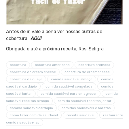
Antes de ir, vale a pena ver nossas outras de
cobertura,
AQUI
Obrigada e até a próxima receita, Rosi Seligra
cobertura
cobertura americana
cobertura cremosa
cobertura de cream cheese
cobertura de creamcheese
cobertura de queijo
comida saudável almoço
comida
saudável cardápio
comida saudável congelada
comida
saudável jantar
comida saudável para emagrecer
comida
saudável receitas almoço
comida saudável receitas jantar
comida saudávelcardápio
comidas saudáveis e baratas
como fazer comida saudável
receita saudavel
restaurante
comida saudável sp