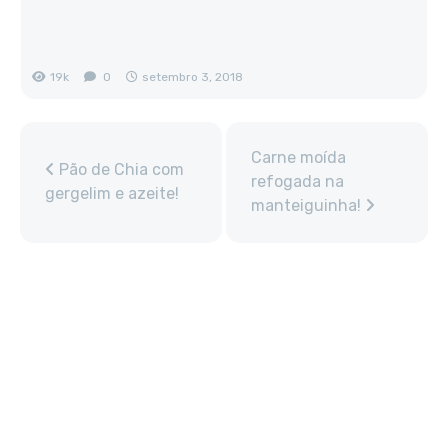
19k
0
setembro 3, 2018
Carne moída
Pão de Chia com
refogada na
gergelim e azeite!
manteiguinha!