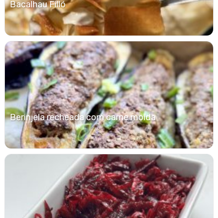
Bacalhau Filló
Berinjela recheada com carne moída