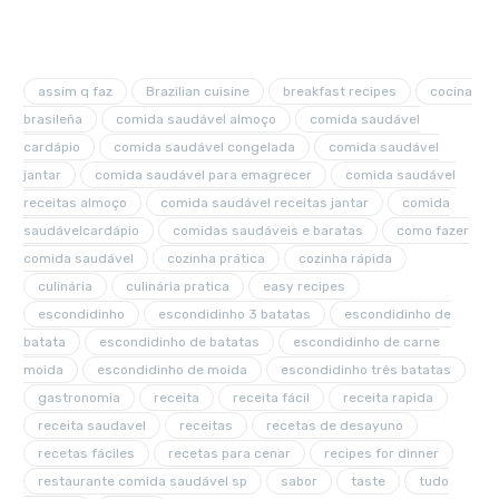
assim q faz
Brazilian cuisine
breakfast recipes
cocina
brasileña
comida saudável almoço
comida saudável
cardápio
comida saudável congelada
comida saudável
jantar
comida saudável para emagrecer
comida saudável
receitas almoço
comida saudável receitas jantar
comida
saudávelcardápio
comidas saudáveis e baratas
como fazer
comida saudável
cozinha prática
cozinha rápida
culinária
culinária pratica
easy recipes
escondidinho
escondidinho 3 batatas
escondidinho de
batata
escondidinho de batatas
escondidinho de carne
moida
escondidinho de moida
escondidinho três batatas
gastronomia
receita
receita fácil
receita rapida
receita saudavel
receitas
recetas de desayuno
recetas fáciles
recetas para cenar
recipes for dinner
restaurante comida saudável sp
sabor
taste
tudo