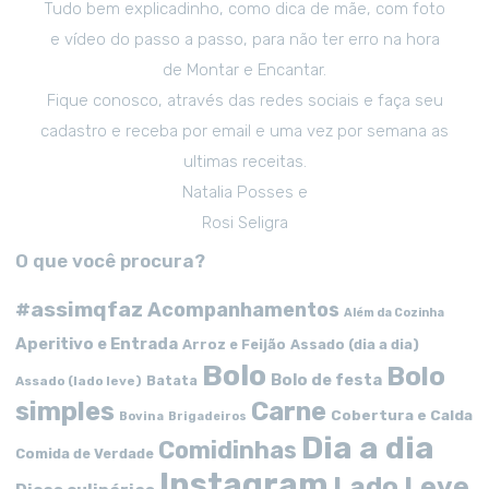
Tudo bem explicadinho, como dica de mãe, com foto
e vídeo do passo a passo, para não ter erro na hora
de Montar e Encantar.
Fique conosco, através das redes sociais e faça seu
cadastro e receba por email e uma vez por semana as
ultimas receitas.
Natalia Posses e
Rosi Seligra
O que você procura?
#assimqfaz
Acompanhamentos
Além da Cozinha
Aperitivo e Entrada
Arroz e Feijão
Assado (dia a dia)
Bolo
Bolo
Bolo de festa
Batata
Assado (lado leve)
simples
Carne
Cobertura e Calda
Bovina
Brigadeiros
Dia a dia
Comidinhas
Comida de Verdade
Instagram
Lado Leve