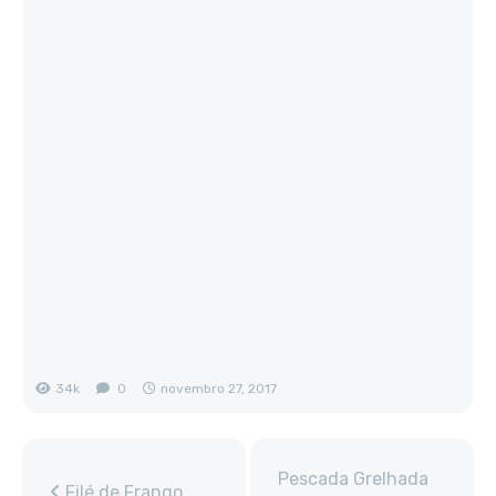
34k
0
novembro 27, 2017
Pescada Grelhada
Filé de Frango