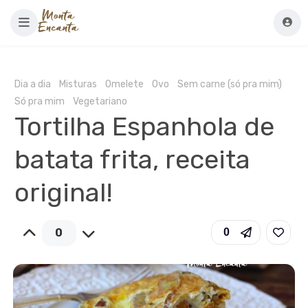
Dia a dia
Misturas
Omelete
Ovo
Sem carne (só pra mim)
Só pra mim
Vegetariano
Tortilha Espanhola de
batata frita, receita
original!
0
0