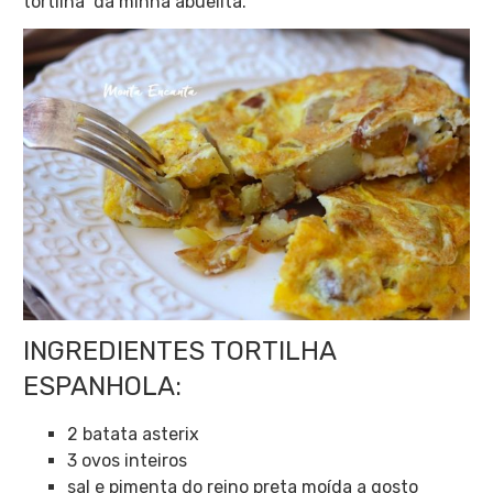
tortilha da minha abuelita.
INGREDIENTES TORTILHA
ESPANHOLA:
2 batata asterix
3 ovos inteiros
sal e pimenta do reino preta moída a gosto