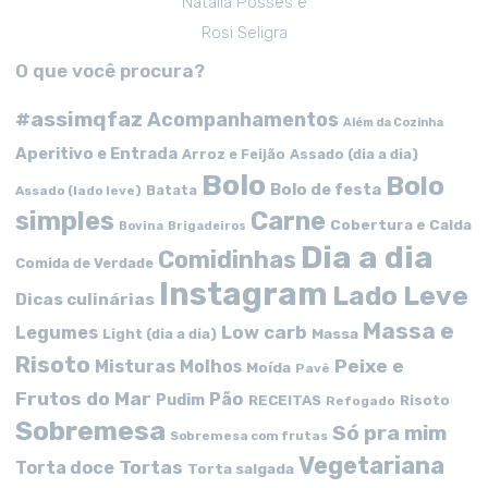
Natalia Posses e
Rosi Seligra
O que você procura?
#assimqfaz
Acompanhamentos
Além da Cozinha
Aperitivo e Entrada
Arroz e Feijão
Assado (dia a dia)
Bolo
Bolo
Bolo de festa
Batata
Assado (lado leve)
simples
Carne
Cobertura e Calda
Bovina
Brigadeiros
Dia a dia
Comidinhas
Comida de Verdade
Instagram
Lado Leve
Dicas culinárias
Massa e
Low carb
Legumes
Massa
Light (dia a dia)
Risoto
Peixe e
Misturas
Molhos
Moída
Pavê
Frutos do Mar
Pão
Pudim
RECEITAS
Risoto
Refogado
Sobremesa
Só pra mim
Sobremesa com frutas
Vegetariana
Tortas
Torta doce
Torta salgada