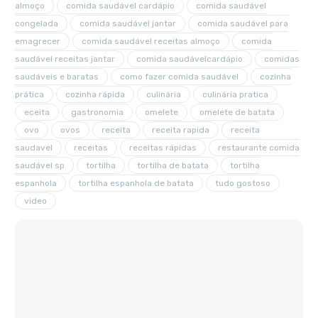
almoço
comida saudável cardápio
comida saudável
congelada
comida saudável jantar
comida saudável para
emagrecer
comida saudável receitas almoço
comida
saudável receitas jantar
comida saudávelcardápio
comidas
saudáveis e baratas
como fazer comida saudável
cozinha
prática
cozinha rápida
culinária
culinária pratica
eceita
gastronomia
omelete
omelete de batata
ovo
ovos
receita
receita rapida
receita
saudavel
receitas
receitas rápidas
restaurante comida
saudável sp
tortilha
tortilha de batata
tortilha
espanhola
tortilha espanhola de batata
tudo gostoso
video