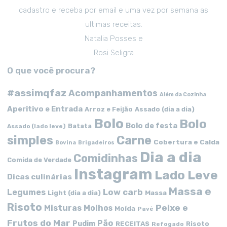
cadastro e receba por email e uma vez por semana as
ultimas receitas.
Natalia Posses e
Rosi Seligra
O que você procura?
#assimqfaz
Acompanhamentos
Além da Cozinha
Aperitivo e Entrada
Arroz e Feijão
Assado (dia a dia)
Bolo
Bolo
Bolo de festa
Batata
Assado (lado leve)
simples
Carne
Cobertura e Calda
Bovina
Brigadeiros
Dia a dia
Comidinhas
Comida de Verdade
Instagram
Lado Leve
Dicas culinárias
Massa e
Low carb
Legumes
Massa
Light (dia a dia)
Risoto
Peixe e
Misturas
Molhos
Moída
Pavê
Frutos do Mar
Pão
Pudim
RECEITAS
Risoto
Refogado