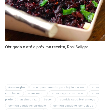
Obrigada e até a próxima receita, Rosi Seligra
#assimqfaz
acompanhamento para feijão e arroz
arroz
com bacon
arroz negro
arroz negro com bacon
arroz
preto
assim q faz
bacon
comida saudável almoço
comida saudável cardápio
comida saudável congelada