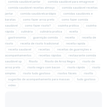
comida saudável jantar
comida saudável para emagrecer
comida saudável receitas almoço
comida saudável receitas
jantar
comida saudávelcardápio
comidas saudáveis e
baratas
como fazer arroz preto
como fazer comida
saudável
como fazer risoto?
cozinha prática
cozinha
rápida
culinária
culinária pratica
eceita
gastronomia
guarnição comida
receita
receita de
risoto
receita de risoto tradicional
receita rapida
receita saudavel
receitas
receitas de guarnições e
acompanhamentos
receitas rápidas
restaurante comida
saudável sp
Risoto
Risoto de Arroz Negro
risoto de
arroz preto
risoto negro com bacon
risoto rápido
risoto
simples
risoto tudo gostoso
risotos fáceis
risotto
sugestão de acompanhamento para massas
tudo gostoso
video