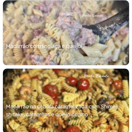
Macarrão com linguiça e queijo!
Macarrão na cebola caramelizada com Shimeji,
shitake, camarões e queijo coalho