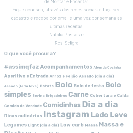
de Montar e Encantar.
Fique conosco, através das redes sociais e faça seu
cadastro e receba por email e uma vez por semana as
ultimas receitas.
Natalia Posses e
Rosi Seligra
O que você procura?
#assimqfaz
Acompanhamentos
Além da Cozinha
Aperitivo e Entrada
Arroz e Feijão
Assado (dia a dia)
Bolo
Bolo
Bolo de festa
Batata
Assado (lado leve)
simples
Carne
Cobertura e Calda
Bovina
Brigadeiros
Dia a dia
Comidinhas
Comida de Verdade
Instagram
Lado Leve
Dicas culinárias
Massa e
Low carb
Legumes
Massa
Light (dia a dia)