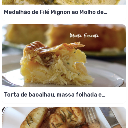
Medalhão de Filé Mignon ao Molho de
Mostarda
Torta de bacalhau, massa folhada e
bacalhau em lascas!