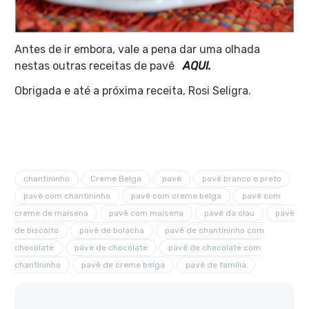
Antes de ir embora, vale a pena dar uma olhada
nestas outras receitas de pavê
AQUI.
Obrigada e até a próxima receita, Rosi Seligra.
chantininho
Creme Belga
pavê
pavê branco e preto
pavê com chantininho
pavê com creme belga
pavê com
creme de maisena
pavê com maisena
pavê da clau
pavê
de biscoito
pavê de bolacha
pavê de chantininho com
chocolate
pave de chocolate
pavê de chocolate com
chantininho
pavê de creme belga
pavê de familia