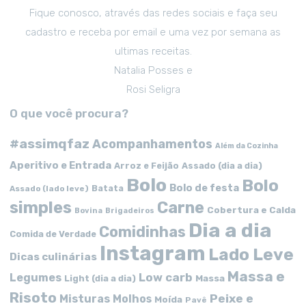
Fique conosco, através das redes sociais e faça seu
cadastro e receba por email e uma vez por semana as
ultimas receitas.
Natalia Posses e
Rosi Seligra
O que você procura?
#assimqfaz
Acompanhamentos
Além da Cozinha
Aperitivo e Entrada
Arroz e Feijão
Assado (dia a dia)
Bolo
Bolo
Bolo de festa
Batata
Assado (lado leve)
simples
Carne
Cobertura e Calda
Bovina
Brigadeiros
Dia a dia
Comidinhas
Comida de Verdade
Instagram
Lado Leve
Dicas culinárias
Massa e
Low carb
Legumes
Massa
Light (dia a dia)
Risoto
Peixe e
Misturas
Molhos
Moída
Pavê