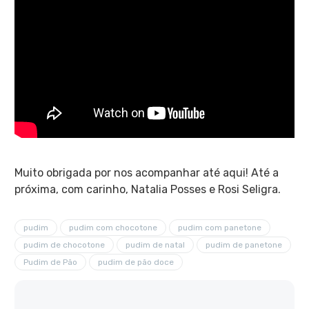
Muito obrigada por nos acompanhar até aqui! Até a
próxima, com carinho, Natalia Posses e Rosi Seligra.
pudim
pudim com chocotone
pudim com panetone
pudim de chocotone
pudim de natal
pudim de panetone
Pudim de Pão
pudim de pão doce