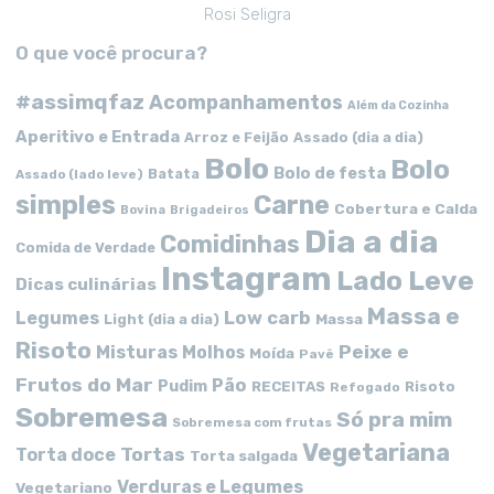
Rosi Seligra
O que você procura?
#assimqfaz
Acompanhamentos
Além da Cozinha
Aperitivo e Entrada
Arroz e Feijão
Assado (dia a dia)
Bolo
Bolo
Bolo de festa
Batata
Assado (lado leve)
simples
Carne
Cobertura e Calda
Bovina
Brigadeiros
Dia a dia
Comidinhas
Comida de Verdade
Instagram
Lado Leve
Dicas culinárias
Massa e
Low carb
Legumes
Massa
Light (dia a dia)
Risoto
Peixe e
Misturas
Molhos
Moída
Pavê
Frutos do Mar
Pão
Pudim
RECEITAS
Risoto
Refogado
Sobremesa
Só pra mim
Sobremesa com frutas
Vegetariana
Tortas
Torta doce
Torta salgada
Verduras e Legumes
Vegetariano