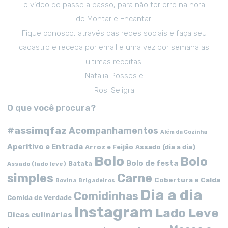
e vídeo do passo a passo, para não ter erro na hora
de Montar e Encantar.
Fique conosco, através das redes sociais e faça seu
cadastro e receba por email e uma vez por semana as
ultimas receitas.
Natalia Posses e
Rosi Seligra
O que você procura?
#assimqfaz
Acompanhamentos
Além da Cozinha
Aperitivo e Entrada
Arroz e Feijão
Assado (dia a dia)
Bolo
Bolo
Bolo de festa
Batata
Assado (lado leve)
simples
Carne
Cobertura e Calda
Bovina
Brigadeiros
Dia a dia
Comidinhas
Comida de Verdade
Instagram
Lado Leve
Dicas culinárias