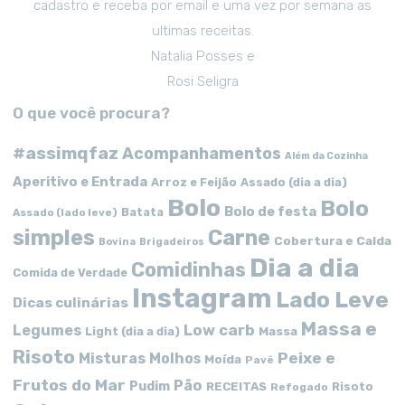
cadastro e receba por email e uma vez por semana as
ultimas receitas.
Natalia Posses e
Rosi Seligra
O que você procura?
#assimqfaz
Acompanhamentos
Além da Cozinha
Aperitivo e Entrada
Arroz e Feijão
Assado (dia a dia)
Bolo
Bolo
Bolo de festa
Batata
Assado (lado leve)
simples
Carne
Cobertura e Calda
Bovina
Brigadeiros
Dia a dia
Comidinhas
Comida de Verdade
Instagram
Lado Leve
Dicas culinárias
Massa e
Low carb
Legumes
Massa
Light (dia a dia)
Risoto
Peixe e
Misturas
Molhos
Moída
Pavê
Frutos do Mar
Pão
Pudim
RECEITAS
Risoto
Refogado