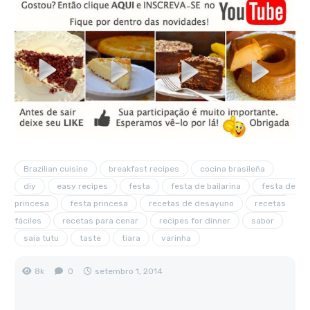
Brazilian cuisine
breakfast recipes
cocina brasileña
diy
easy recipes
festa
festa de bailarina
festa de
princesa
festa princesa
recetas de desayuno
recetas
fáciles
recetas para cenar
recipes for dinner
sabor
saia tutu
taste
tiara
varinha
8k
0
setembro 1, 2014