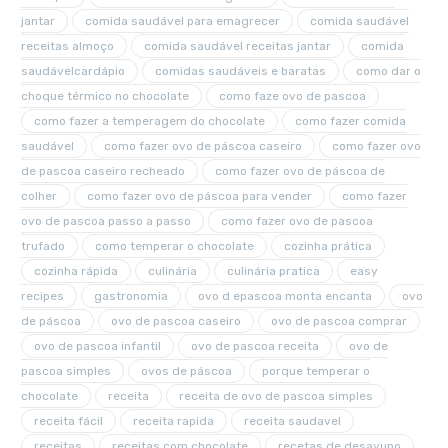
jantar
comida saudável para emagrecer
comida saudável
receitas almoço
comida saudável receitas jantar
comida
saudávelcardápio
comidas saudáveis e baratas
como dar o
choque térmico no chocolate
como faze ovo de pascoa
como fazer a temperagem do chocolate
como fazer comida
saudável
como fazer ovo de páscoa caseiro
como fazer ovo
de pascoa caseiro recheado
como fazer ovo de páscoa de
colher
como fazer ovo de páscoa para vender
como fazer
ovo de pascoa passo a passo
como fazer ovo de pascoa
trufado
como temperar o chocolate
cozinha prática
cozinha rápida
culinária
culinária pratica
easy
recipes
gastronomia
ovo d epascoa monta encanta
ovo
de páscoa
ovo de pascoa caseiro
ovo de pascoa comprar
ovo de pascoa infantil
ovo de pascoa receita
ovo de
pascoa simples
ovos de páscoa
porque temperar o
chocolate
receita
receita de ovo de pascoa simples
receita fácil
receita rapida
receita saudavel
receitas
receitas com chocolate
recetas de desayuno