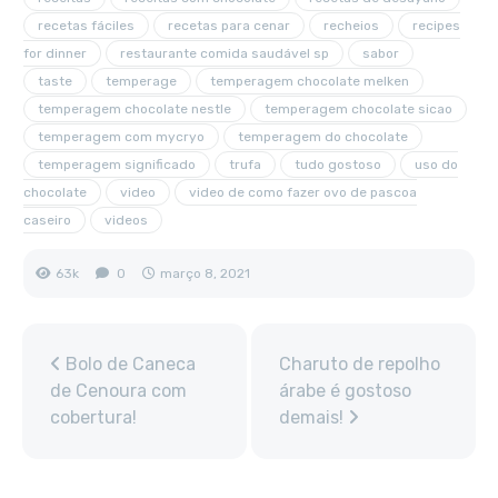
recetas fáciles
recetas para cenar
recheios
recipes
for dinner
restaurante comida saudável sp
sabor
taste
temperage
temperagem chocolate melken
temperagem chocolate nestle
temperagem chocolate sicao
temperagem com mycryo
temperagem do chocolate
temperagem significado
trufa
tudo gostoso
uso do
chocolate
video
video de como fazer ovo de pascoa
caseiro
videos
63k
0
março 8, 2021
Bolo de Caneca
Charuto de repolho
de Cenoura com
árabe é gostoso
cobertura!
demais!