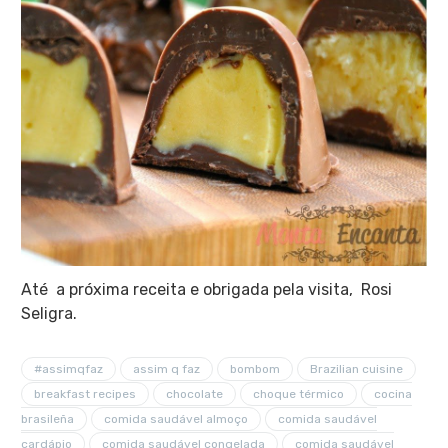
Até a próxima receita e obrigada pela visita, Rosi
Seligra.
#assimqfaz
assim q faz
bombom
Brazilian cuisine
breakfast recipes
chocolate
choque térmico
cocina
brasileña
comida saudável almoço
comida saudável
cardápio
comida saudável congelada
comida saudável