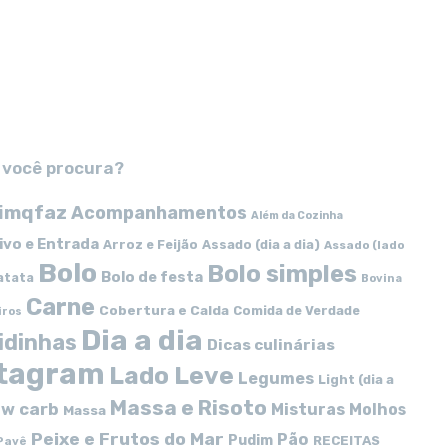
 você procura?
imqfaz
Acompanhamentos
Além da Cozinha
ivo e Entrada
Arroz e Feijão
Assado (dia a dia)
Assado (lado
Bolo
Bolo simples
Bolo de festa
atata
Bovina
Carne
Cobertura e Calda
Comida de Verdade
iros
Dia a dia
idinhas
Dicas culinárias
stagram
Lado Leve
Legumes
Light (dia a
Massa e Risoto
w carb
Misturas
Molhos
Massa
Peixe e Frutos do Mar
Pão
Pudim
RECEITAS
Pavê