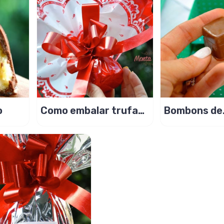
o
Como embalar trufas
Bombons de
de chocolate?
Chocolate