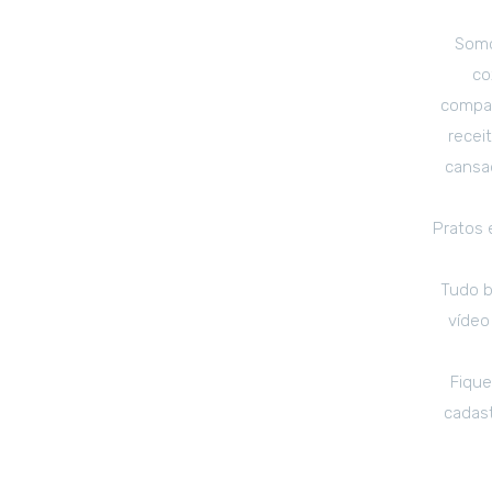
Somo
co
compar
recei
cansad
Pratos 
Tudo b
vídeo
Fique
cadas