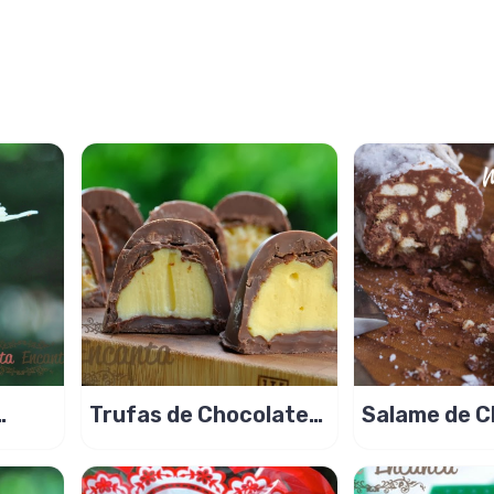
Trufas de Chocolate
Salame de C
recheadas
ou Salame d
Cioccolato!