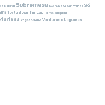
Sobremesa
Só
Risoto
do
Sobremesa com frutas
mim
Tortas
Torta doce
Torta salgada
tariana
Verduras e Legumes
Vegetariano