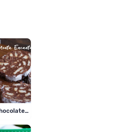
hocolate
i