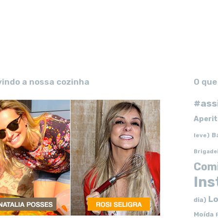
vindo a nossa cozinha
O que
#ass
Aperit
B
leve)
Brigade
Com
In
Lo
dia)
Moída