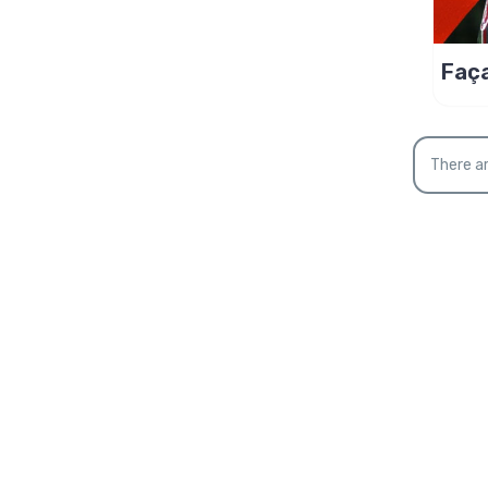
Faç
ovo
There ar