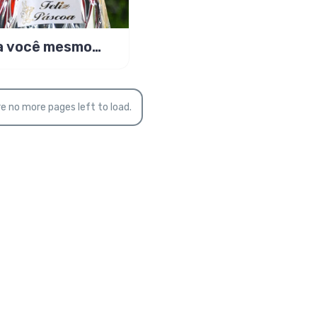
a você mesmo
s de Páscoa
e no more pages left to load.