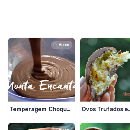
Video
Temperagem Choque
Ovos Trufados e
Térmico de um jeito
Recheados
novo!
Video