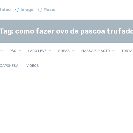
Video
Image
Music
Tag:
como fazer ovo de pascoa trufad
PÃO
LADO LEVE
SOPAS
MASSA E RISOTO
TORTA
 JAPONESA
VIDEOS