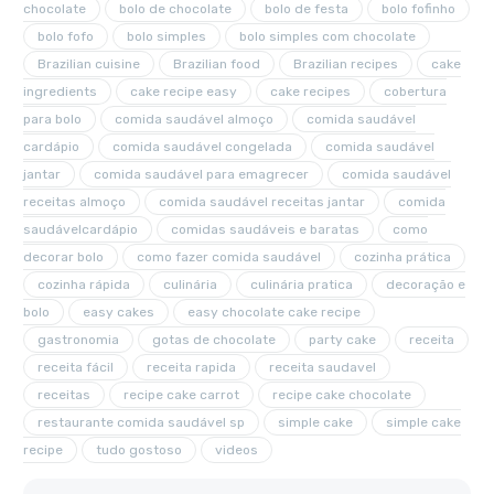
chocolate
bolo de chocolate
bolo de festa
bolo fofinho
bolo fofo
bolo simples
bolo simples com chocolate
Brazilian cuisine
Brazilian food
Brazilian recipes
cake
ingredients
cake recipe easy
cake recipes
cobertura
para bolo
comida saudável almoço
comida saudável
cardápio
comida saudável congelada
comida saudável
jantar
comida saudável para emagrecer
comida saudável
receitas almoço
comida saudável receitas jantar
comida
saudávelcardápio
comidas saudáveis e baratas
como
decorar bolo
como fazer comida saudável
cozinha prática
cozinha rápida
culinária
culinária pratica
decoração e
bolo
easy cakes
easy chocolate cake recipe
gastronomia
gotas de chocolate
party cake
receita
receita fácil
receita rapida
receita saudavel
receitas
recipe cake carrot
recipe cake chocolate
restaurante comida saudável sp
simple cake
simple cake
recipe
tudo gostoso
videos