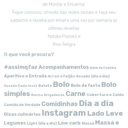
de Montar e Encantar.
Fique conosco, através das redes sociais e faça seu
cadastro e receba por email e uma vez por semana as
ultimas receitas.
Natalia Posses e
Rosi Seligra
O que você procura?
#assimqfaz
Acompanhamentos
Além da Cozinha
Aperitivo e Entrada
Arroz e Feijão
Assado (dia a dia)
Bolo
Bolo
Bolo de festa
Batata
Assado (lado leve)
simples
Carne
Cobertura e Calda
Bovina
Brigadeiros
Dia a dia
Comidinhas
Comida de Verdade
Instagram
Lado Leve
Dicas culinárias
Massa e
Low carb
Legumes
Massa
Light (dia a dia)