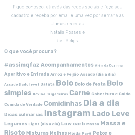
Fique conosco, através das redes sociais e faça seu
cadastro e receba por email e uma vez por semana as
ultimas receitas.
Natalia Posses e
Rosi Seligra
O que você procura?
#assimqfaz
Acompanhamentos
Além da Cozinha
Aperitivo e Entrada
Arroz e Feijão
Assado (dia a dia)
Bolo
Bolo
Bolo de festa
Batata
Assado (lado leve)
simples
Carne
Cobertura e Calda
Bovina
Brigadeiros
Dia a dia
Comidinhas
Comida de Verdade
Instagram
Lado Leve
Dicas culinárias
Massa e
Low carb
Legumes
Massa
Light (dia a dia)
Risoto
Peixe e
Misturas
Molhos
Moída
Pavê