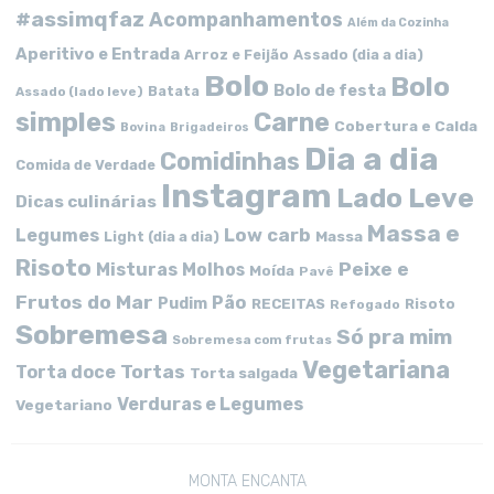
#assimqfaz
Acompanhamentos
Além da Cozinha
Aperitivo e Entrada
Arroz e Feijão
Assado (dia a dia)
Bolo
Bolo
Bolo de festa
Batata
Assado (lado leve)
simples
Carne
Cobertura e Calda
Bovina
Brigadeiros
Dia a dia
Comidinhas
Comida de Verdade
Instagram
Lado Leve
Dicas culinárias
Massa e
Low carb
Legumes
Massa
Light (dia a dia)
Risoto
Peixe e
Misturas
Molhos
Moída
Pavê
Frutos do Mar
Pão
Pudim
RECEITAS
Risoto
Refogado
Sobremesa
Só pra mim
Sobremesa com frutas
Vegetariana
Tortas
Torta doce
Torta salgada
Verduras e Legumes
Vegetariano
MONTA ENCANTA